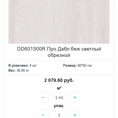
DD601500R Про Дабл беж светлый
обрезной
В упаковке:
4 шт
Размер:
60*60 см
Вес:
36.85 кг
2 079.60 руб.
м²
−
+
упак.
−
+