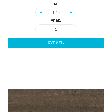
м²
−
+
упак.
−
+
КУПИТЬ