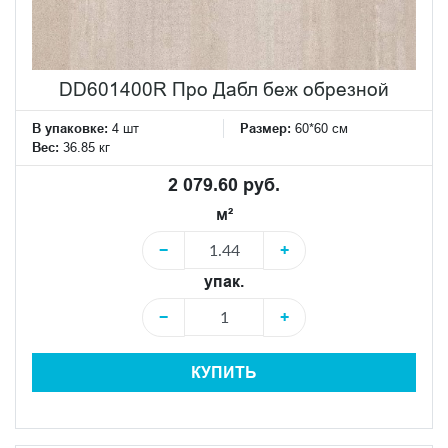
DD601400R Про Дабл беж обрезной
В упаковке:
4 шт
Размер:
60*60 см
Вес:
36.85 кг
2 079.60 руб.
м²
−
+
упак.
−
+
КУПИТЬ