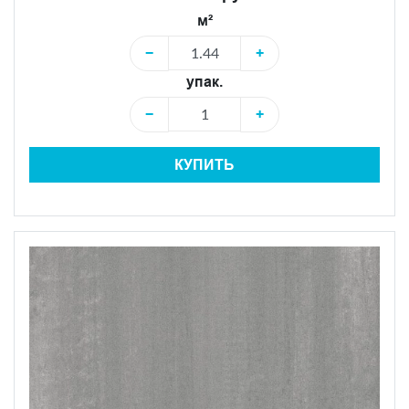
м²
−
+
упак.
−
+
КУПИТЬ