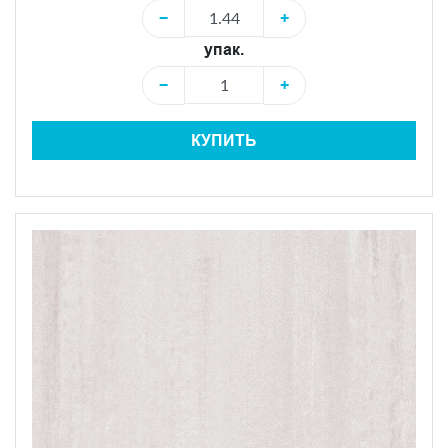
−
+
упак.
−
+
КУПИТЬ