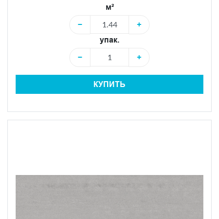
м²
−
+
упак.
−
+
КУПИТЬ