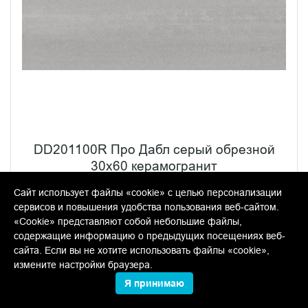
DD201100R Про Дабл серый обрезной
30x60 керамогранит
В упаковке:
8 шт
Размер:
60*30 см
Сайт использует файлы «cookie» с целью персонализации
Вес:
31.94 кг
сервисов и повышения удобства пользования веб-сайтом.
«Cookie» представляют собой небольшие файлы,
содержащие информацию о предыдущих посещениях веб-
Товар снят с производства. По наличию в остатках
сайта. Если вы не хотите использовать файлы «cookie»,
уточняйте у менеджеров.
измените настройки браузера.
Я принимаю
НАСТЕННАЯ ПЛИТКА