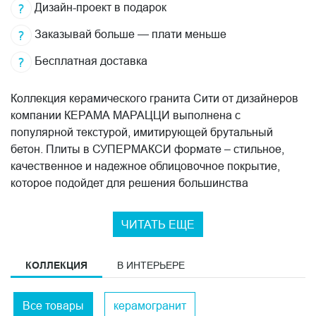
Дизайн-проект в подарок
Заказывай больше — плати меньше
Бесплатная доставка
Коллекция керамического гранита Сити от дизайнеров
компании КЕРАМА МАРАЦЦИ выполнена с
популярной текстурой, имитирующей брутальный
бетон. Плиты в СУПЕРМАКСИ формате – стильное,
качественное и надежное облицовочное покрытие,
которое подойдет для решения большинства
дизайнерских проектов. Цветовая палитра предложена
в универсальных натуральных оттенках: белом, сером,
ЧИТАТЬ ЕЩЕ
бежевом и антрацит. Форматы керамики 119,5х320 см и
119,5х119,5 см подойдут для отделки частных и
КОЛЛЕКЦИЯ
В ИНТЕРЬЕРЕ
общественных помещений. Ректифицированный
керамогранит обладает эффектом монолитной
поверхности, так как его можно укладывать стык в стык
Все товары
керамогранит