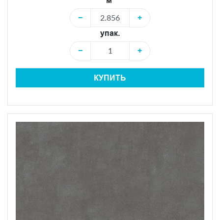
м²
−
+
упак.
−
+
КУПИТЬ