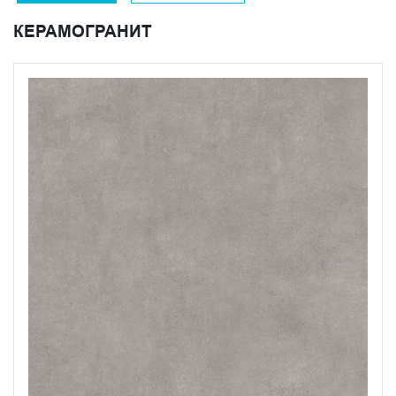
с минимальным расстоянием.
КЕРАМОГРАНИТ
Дизайнеры используют керамическое покрытие под
бетон не только в самостоятельном варианте, но и
комбинируя его с другими природными материалами.
Керамический гранит Сити от KERAMA MARAZZI
можно использовать в качестве фона или оформить им
акцентную зону. Фирменная продукция обладает
превосходными техническими характеристиками,
которые обеспечивают надежность, прочность и
долговечность плит.