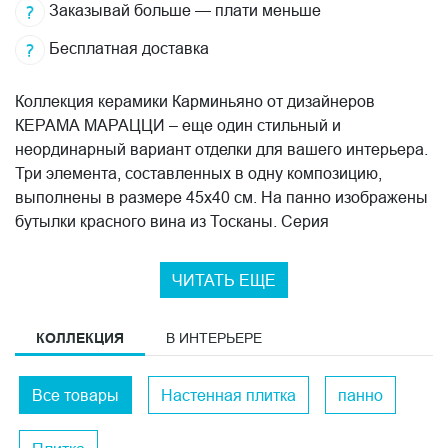
Заказывай больше — плати меньше
Бесплатная доставка
Коллекция керамики Карминьяно от дизайнеров
КЕРАМА МАРАЦЦИ – еще один стильный и
неординарный вариант отделки для вашего интерьера.
Три элемента, составленных в одну композицию,
выполнены в размере 45х40 см. На панно изображены
бутылки красного вина из Тосканы. Серия
масштабируется вертикально и горизонтально до
нужного размера. При производстве использовались
ЧИТАТЬ ЕЩЕ
специальные краски с эффектом неонового свечения.
Дизайнеры могут воспользоваться таким решением
КОЛЛЕКЦИЯ
В ИНТЕРЬЕРЕ
для оформления кафе или ресторана. Также
керамическое покрытие украсит кухонный фартук или
домашний бар. Коллекцию Карминьяно от KERAMA
Все товары
Настенная плитка
панно
MARAZZI лучше сочетать с керамикой нейтральных
оттенков или, например, с оттенком бордо из серией