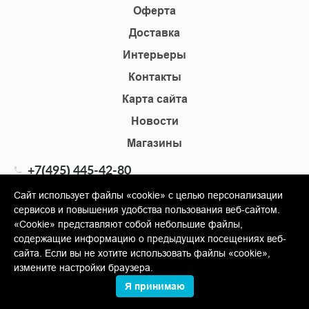
Оферта
Доставка
Интерьеры
Контакты
Карта сайта
Новости
Магазины
+7(495) 445-42-80
+7(905) 555-02-09
Сайт использует файлы «cookie» с целью персонализации
сервисов и повышения удобства пользования веб-сайтом.
info@shopkm.ru
«Cookie» представляют собой небольшие файлы,
содержащие информацию о предыдущих посещениях веб-
© Copyright 2013-2026 KERAMA MARAZZI, ООО «Гамма
сайта. Если вы не хотите использовать файлы «cookie»,
Керамика»
измените настройки браузера.
Я принимаю