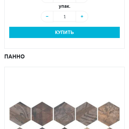
упак.
−
+
КУПИТЬ
ПАННО