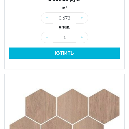
м²
−
+
упак.
−
+
КУПИТЬ