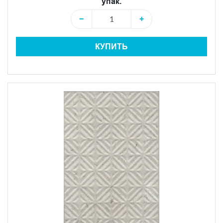
упак.
−
+
КУПИТЬ