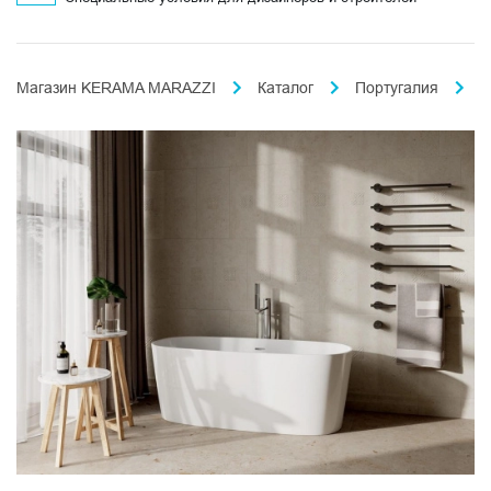
Магазин KERAMA MARAZZI
Каталог
Португалия
К