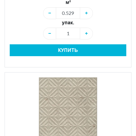
м²
−
+
упак.
−
+
КУПИТЬ