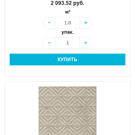
2 093.52 руб.
м²
−
+
упак.
−
+
КУПИТЬ