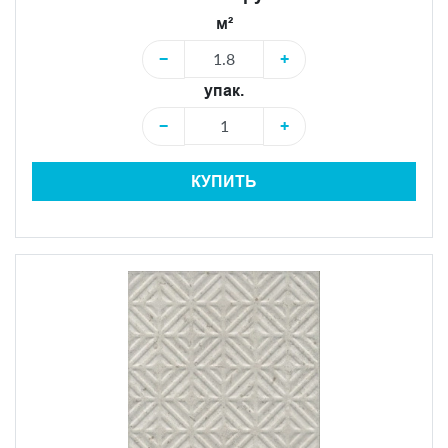
м²
−
+
упак.
−
+
КУПИТЬ