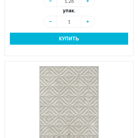
−
+
упак.
−
+
КУПИТЬ