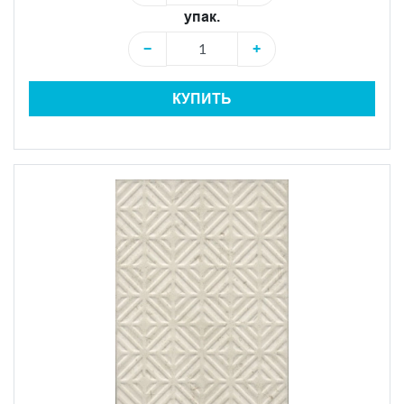
упак.
−
+
КУПИТЬ