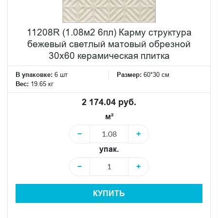
11208R (1.08м2 6пл) Карму структура
бежевый светлый матовый обрезной
30х60 керамическая плитка
В упаковке:
6 шт
Размер:
60*30 см
Вес:
19.65 кг
2 174.04 руб.
м²
−
+
упак.
−
+
КУПИТЬ