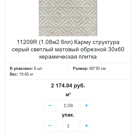
11209R (1.08м2 6пл) Карму структура
серый светлый матовый обрезной 30х60
керамическая плитка
В упаковке:
6 шт
Размер:
60*30 см
Вес:
19.65 кг
2 174.04 руб.
м²
−
+
упак.
−
+