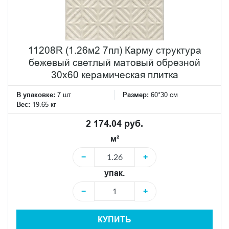
11208R (1.26м2 7пл) Карму структура
бежевый светлый матовый обрезной
30х60 керамическая плитка
В упаковке:
7 шт
Размер:
60*30 см
Вес:
19.65 кг
2 174.04 руб.
м²
−
+
упак.
−
+
КУПИТЬ