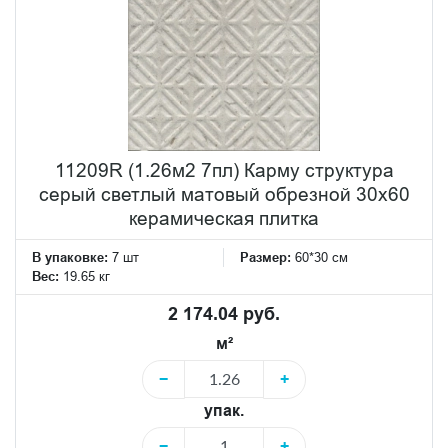
11209R (1.26м2 7пл) Карму структура
серый светлый матовый обрезной 30х60
керамическая плитка
В упаковке:
7 шт
Размер:
60*30 см
Вес:
19.65 кг
2 174.04 руб.
м²
−
+
упак.
−
+