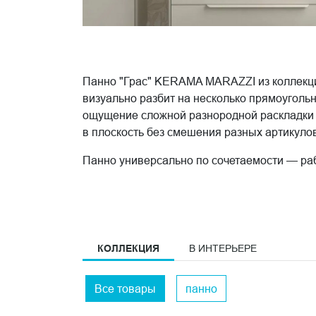
Панно "Грас" KERAMA MARAZZI из коллекции
визуально разбит на несколько прямоуголь
ощущение сложной разнородной раскладки — 
в плоскость без смешения разных артикуло
Панно универсально по сочетаемости — раб
MARAZZI. Такая гибкость делает его удобны
давший название декору, известен как ми
сады с розами, жасмином и лавандой — рас
КОЛЛЕКЦИЯ
В ИНТЕРЬЕРЕ
Все товары
панно