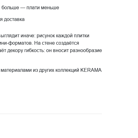
 больше — плати меньше
я доставка
ыглядит иначе: рисунок каждой плитки
ини-форматов. На стене создаётся
ёт декору гибкость: он вносит разнообразие
ми материалами из других коллекций KERAMA
и в одном пространстве. Курортный Грас,
рфюмерные производства и исторические
т.