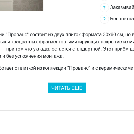
Заказывай
Бесплатна
 "Прованс" состоит из двух плиток формата 30x60 см, но в
ных и квадратных фрагментов, имитирующих покрытие из м
при том что укладка остается стандартной. Этот приём да
в и без усложнения монтажа.
отает с плиткой из коллекции "Прованс" и с керамически
м инструментом в проектах, где нужно связать разные сери
ровая столица парфюмерии: здесь расположены крупные па
ЧИТАТЬ ЕЩЕ
тениями, без которых не обходится ни один знаковый арома