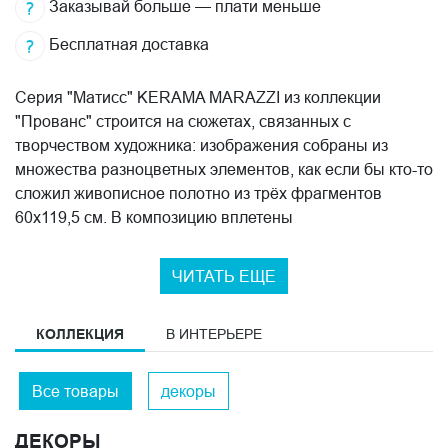
Заказывай больше — плати меньше
Бесплатная доставка
Серия "Матисс" KERAMA MARAZZI из коллекции
"Прованс" строится на сюжетах, связанных с
творчеством художника: изображения собраны из
множества разноцветных элементов, как если бы кто-то
сложил живописное полотно из трёх фрагментов
60x119,5 см. В композицию вплетены
металлизированные и блестящие детали — они дают
поверхности свечение, которое меняется с
ЧИТАТЬ ЕЩЕ
освещением. Утром одно, при вечернем свете другое.
Анри Матисс провел значительную часть жизни в
КОЛЛЕКЦИЯ
В ИНТЕРЬЕРЕ
Ницце, на Лазурном берегу. Южный свет, яркость
красок, живая динамика фигур и узоров — всё это
Все товары
декоры
стало фирменным языком его работ. В декорах серии
этот язык переведён на керамику: насыщенные цвета,
ДЕКОРЫ