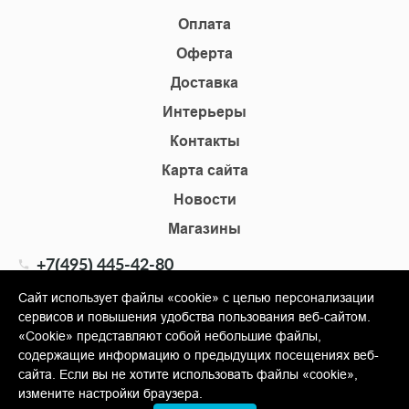
Оплата
Оферта
Доставка
Интерьеры
Контакты
Карта сайта
Новости
Магазины
+7(495) 445-42-80
+7(905) 555-02-09
Сайт использует файлы «cookie» с целью персонализации
сервисов и повышения удобства пользования веб-сайтом.
info@shopkm.ru
«Cookie» представляют собой небольшие файлы,
содержащие информацию о предыдущих посещениях веб-
© Copyright 2013-2026 KERAMA MARAZZI, ООО «Гамма
сайта. Если вы не хотите использовать файлы «cookie»,
Керамика»
измените настройки браузера.