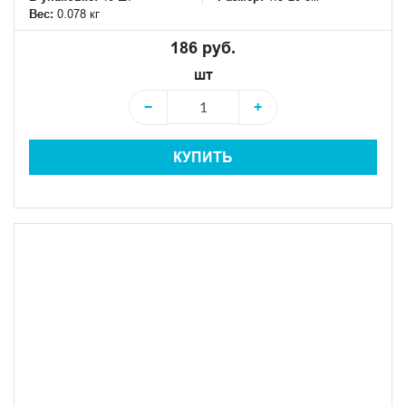
Вес:
0.078 кг
186 руб.
шт
−
+
КУПИТЬ