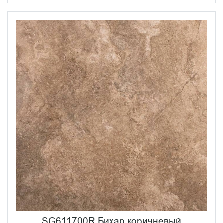
SG611700R Бихар коричневый