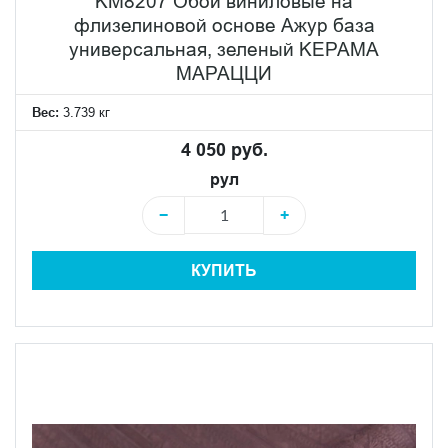
KM8207 Обои виниловые на
идеально подойдут как для оформления классических
флизелиновой основе Ажур база
интерьеров, так и для создания современных
универсальная, зеленый KЕРАМА
пространств с характером.
МАРАЦЦИ
Вес:
3.739 кг
4 050 руб.
рул
−
+
КУПИТЬ