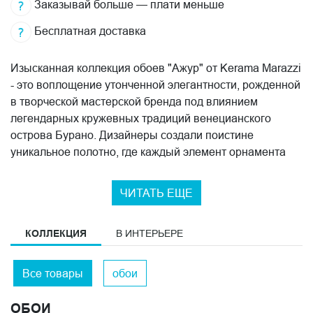
Заказывай больше — плати меньше
Бесплатная доставка
Изысканная коллекция обоев "Ажур" от Kerama Marazzi
- это воплощение утонченной элегантности, рожденной
в творческой мастерской бренда под влиянием
легендарных кружевных традиций венецианского
острова Бурано. Дизайнеры создали поистине
уникальное полотно, где каждый элемент орнамента
передает невесомую красоту ручного
кружевоплетения.
ЧИТАТЬ ЕЩЕ
Инновационная технология матового тиснения
позволила мастерам воссоздать удивительную
КОЛЛЕКЦИЯ
В ИНТЕРЬЕРЕ
фактуру, напоминающую драгоценную ткань ручной
работы. Деликатный рельеф поверхности создает
Все товары
обои
завораживающую игру света и тени, добавляя
интерьеру особую глубину и выразительность. Каждый
ОБОИ