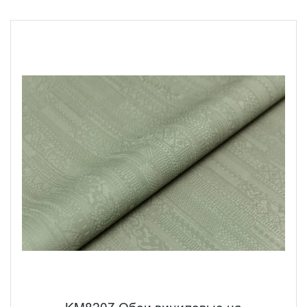
фрагмент узора словно соткан искусными руками
венецианских кружевниц, превращая стены в
произведение декоративного искусства.
Цветовая палитра коллекции "Ажур" - это гармоничное
сочетание нежности и характера. Четыре пастельных
оттенка станут идеальным фоном для создания уютной
атмосферы, в то время как насыщенный серый,
глубокий шалфейный и роскошный оттенок "дикой
вишни" привносят в интерьер яркие акценты
современности. Такое разнообразие позволяет
создавать как спокойные, умиротворяющие
пространства, так и динамичные, выразительные
интерьерные решения.
Коллекция "Ажур" - это безупречный выбор для тех, кто
ценит традиционное мастерство в современной
интерпретации. Эти обои станут истинным украшением
любого помещения, наполняя его атмосферой
итальянской изысканности и утонченного стиля. Они