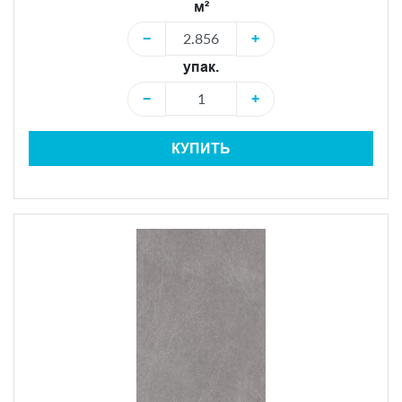
м²
−
+
упак.
−
+
КУПИТЬ