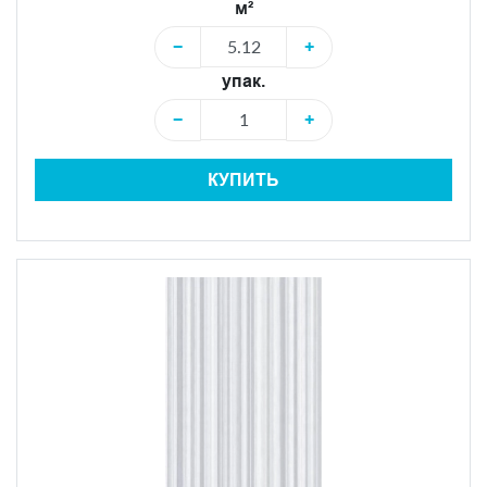
м²
−
+
упак.
−
+
КУПИТЬ