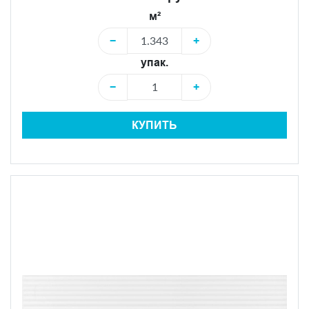
м²
−
+
упак.
−
+
КУПИТЬ