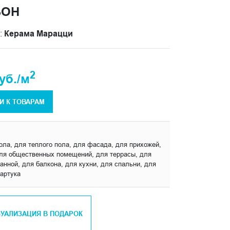
ЬОН
:
Керама Марацци
2
уб./м
И К ТОВАРАМ
пола, для теплого пола, для фасада, для прихожей,
для общественных помещений, для террасы, для
анной, для балкона, для кухни, для спальни, для
артука
ЗУАЛИЗАЦИЯ В ПОДАРОК