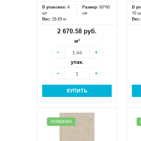
В упаковке:
4
Размер:
60*60
В уп
шт
см
10 ш
Вес:
29.69 кг
Вес
2 670.58 руб.
м²
−
+
упак.
−
+
КУПИТЬ
НОВИНКА