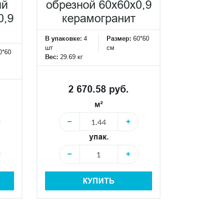
ый
обрезной 60x60x0,9
0,9
керамогранит
В упаковке:
4
Размер:
60*60
шт
см
0*60
Вес:
29.69 кг
2 670.58 руб.
м²
−
+
упак.
−
+
КУПИТЬ