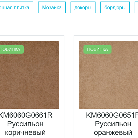
енная плитка
Мозаика
декоры
бордюры
НОВИНКА
НОВИНКА
KM6060G0661R
KM6060G0651
Руссильон
Руссильон
коричневый
оранжевый