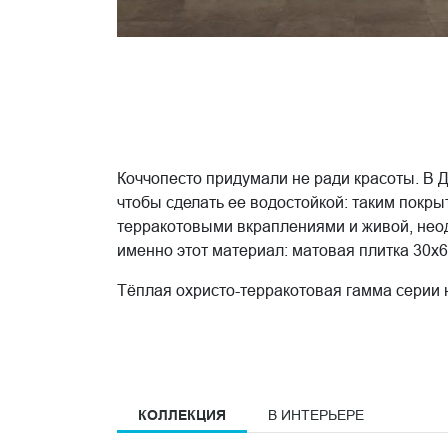
Коччопесто придумали не ради красоты. В 
чтобы сделать ее водостойкой: таким покры
терракотовыми вкраплениями и живой, нео
именно этот материал: матовая плитка 30x6
Тёплая охристо-терракотовая гамма серии н
столетиями добывали охру из багряно-красн
каждого из пяти оттенков фоновой плитки:
свету. На фоне матовой поверхности этот э
КОЛЛЕКЦИЯ
В ИНТЕРЬЕРЕ