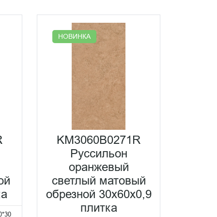
НОВИНКА
R
KM3060B0271R
Руссильон
оранжевый
ой
светлый матовый
ка
обрезной 30x60x0,9
плитка
0*30