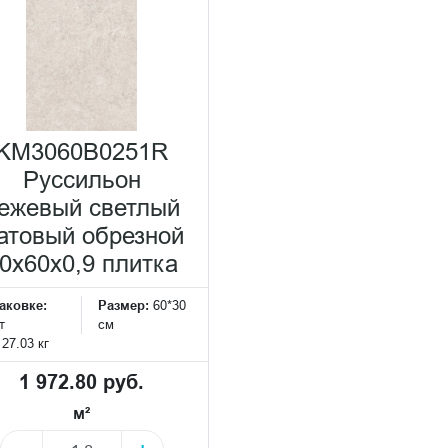
KM3060B0251R
Руссильон
ежевый светлый
атовый обрезной
0x60x0,9 плитка
аковке:
Размер:
60*30
т
см
:
27.03 кг
1 972.80 руб.
м²