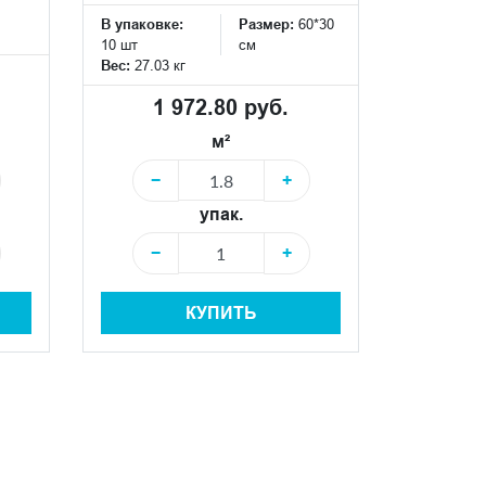
В упаковке:
Размер:
60*30
10 шт
см
Вес:
27.03 кг
1 972.80 руб.
м²
−
+
упак.
−
+
КУПИТЬ