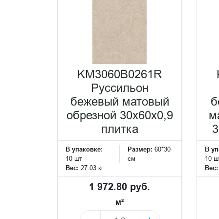
KM3060B0261R
Руссильон
бежевый матовый
б
обрезной 30x60x0,9
м
плитка
3
В упаковке:
Размер:
60*30
В уп
10 шт
см
10 ш
Вес:
27.03 кг
Вес
1 972.80 руб.
м²