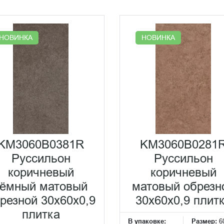
НОВИНКА
НОВИНКА
KM3060B0381R
KM3060B0281
Руссильон
Руссильон
коричневый
коричневый
тёмный матовый
матовый обрезн
резной 30x60x0,9
30x60x0,9 плит
плитка
В упаковке:
Размер:
6