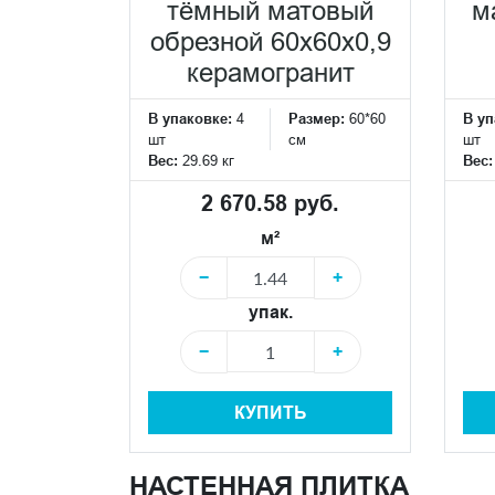
тёмный матовый
м
обрезной 60x60x0,9
керамогранит
В упаковке:
4
Размер:
60*60
В уп
шт
см
шт
Вес:
29.69 кг
Вес
2 670.58 руб.
м²
−
+
упак.
−
+
КУПИТЬ
НАСТЕННАЯ ПЛИТКА