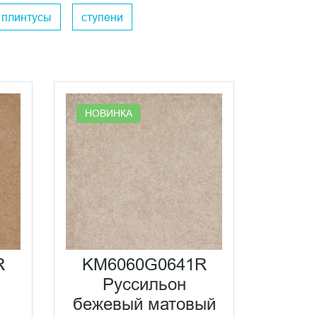
плинтусы
ступени
НОВИНКА
R
KM6060G0641R
Руссильон
бежевый матовый