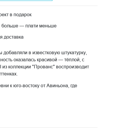
ект в подарок
 больше — плати меньше
я доставка
 добавляли в известковую штукатурку,
ность оказалась красивой — тёплой, с
 из коллекции "Прованс" воспроизводит
ттенках.
ни к юго-востоку от Авиньона, где
и солнцем. Декоры серии предусмотрены для
вкраплениями, которые поблескивают на
ркости.