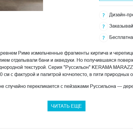
Дизайн-про
Заказывай
Бесплатна
Древнем Риме измельченные фрагменты кирпича и черепицы
тием отделывали бани и акведуки. Но получившаяся поверх
днородной текстурой. Серия "Руссильон" KERAMA MARAZZI
0 см с фактурой и палитрой коччопесто, в пяти природных о
е случайно перекликается с пейзажами Руссильона — дерев
ых скал. Тот же цветовой диапазон, та же связь с землёй 
 объемный геометрический паттерн с металлизированными 
ЧИТАТЬ ЕЩЕ
ффект работает точечно и оживляет раскладку без лишней я