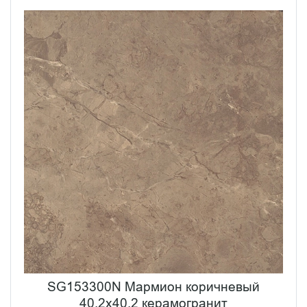
SG153300N Мармион коричневый
40,2x40,2 керамогранит