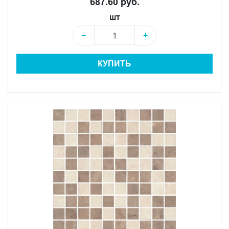
687.60 руб.
шт
−
+
КУПИТЬ