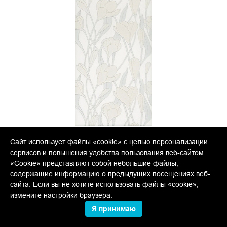
OP/A01/7071T Линьяно Подснежники
Сайт использует файлы «cookie» с целью персонализации
20*50 керамический декор
сервисов и повышения удобства пользования веб-сайтом.
«Cookie» представляют собой небольшие файлы,
В упаковке:
12 шт
Размер:
50*20 см
содержащие информацию о предыдущих посещениях веб-
Вес:
1.375 кг
сайта. Если вы не хотите использовать файлы «cookie»,
измените настройки браузера.
Товар снят с производства. По наличию в остатках
Я принимаю
уточняйте у менеджеров.