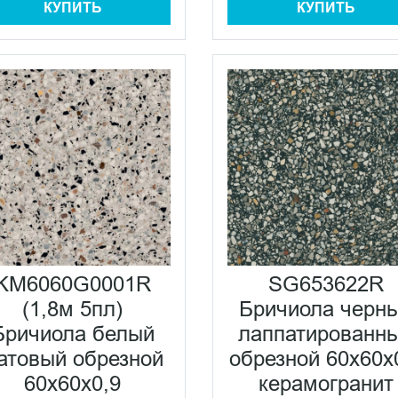
КУПИТЬ
КУПИТЬ
KM6060G0001R
SG653622R
(1,8м 5пл)
Бричиола черн
Бричиола белый
лаппатированн
атовый обрезной
обрезной 60x60x
60x60x0,9
керамогранит