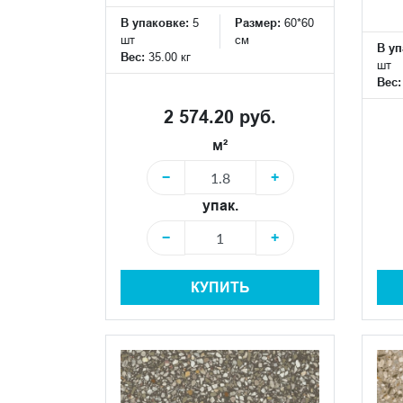
В упаковке:
5
Размер:
60*60
шт
см
В уп
Вес:
35.00 кг
шт
Вес
2 574.20 руб.
м²
−
+
упак.
−
+
КУПИТЬ