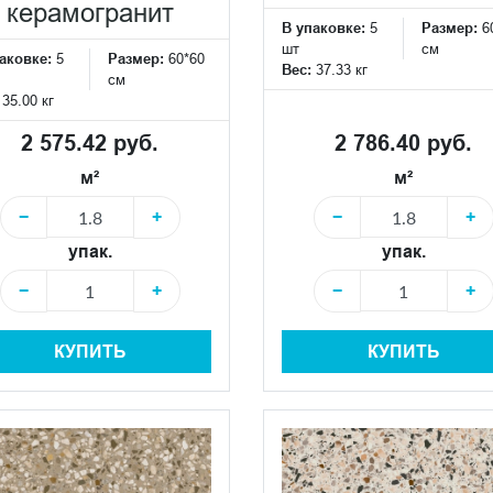
керамогранит
В упаковке:
5
Размер:
6
шт
см
аковке:
5
Размер:
60*60
Вес:
37.33 кг
см
:
35.00 кг
2 575.42 руб.
2 786.40 руб.
м²
м²
−
+
−
+
упак.
упак.
−
+
−
+
КУПИТЬ
КУПИТЬ