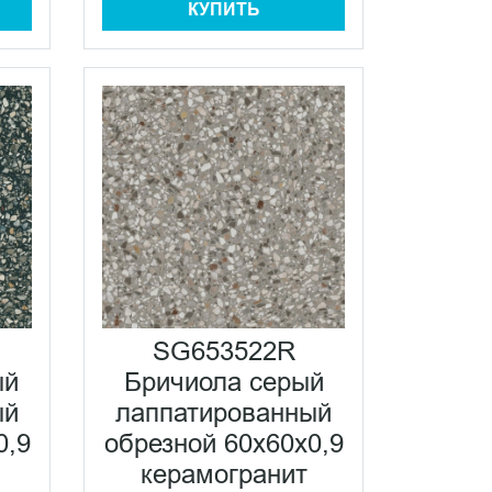
КУПИТЬ
SG653522R
ый
Бричиола серый
ый
лаппатированный
0,9
обрезной 60x60x0,9
керамогранит