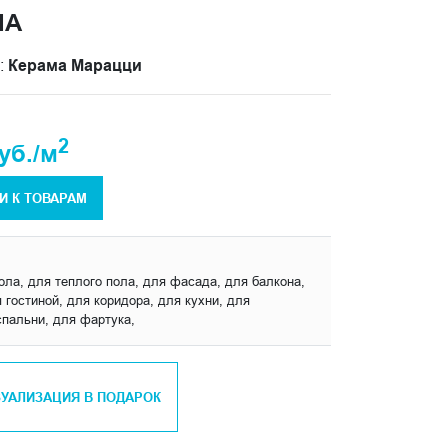
ЛА
:
Керама Марацци
2
уб./м
И К ТОВАРАМ
ола, для теплого пола, для фасада, для балкона,
 гостиной, для коридора, для кухни, для
спальни, для фартука,
ЗУАЛИЗАЦИЯ В ПОДАРОК