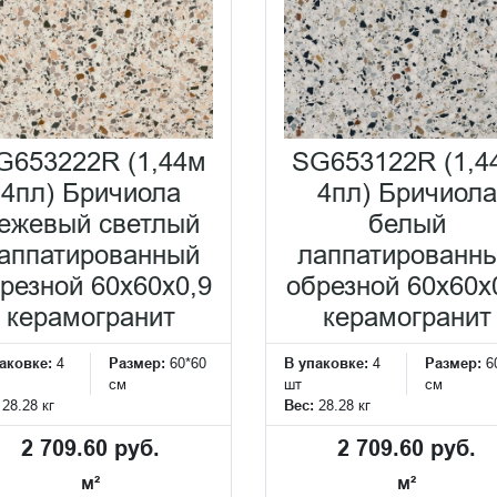
G653222R (1,44м
SG653122R (1,4
4пл) Бричиола
4пл) Бричиола
ежевый светлый
белый
аппатированный
лаппатированн
резной 60x60x0,9
обрезной 60x60x
керамогранит
керамогранит
аковке:
4
Размер:
60*60
В упаковке:
4
Размер:
6
см
шт
см
:
28.28 кг
Вес:
28.28 кг
2 709.60 руб.
2 709.60 руб.
м²
м²