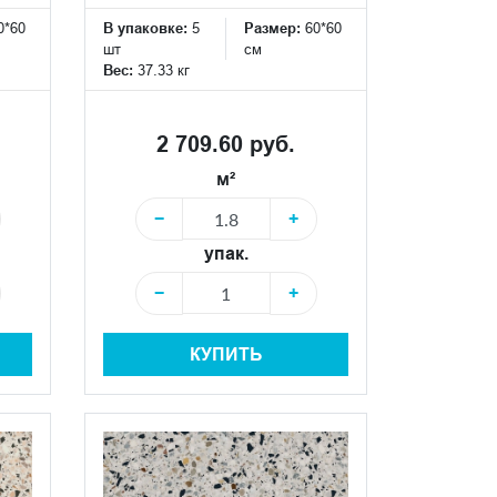
0*60
В упаковке:
5
Размер:
60*60
шт
см
Вес:
37.33 кг
2 709.60 руб.
м²
−
+
упак.
−
+
КУПИТЬ