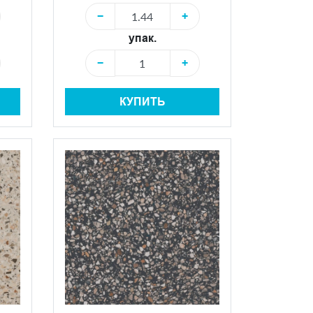
−
+
упак.
−
+
КУПИТЬ