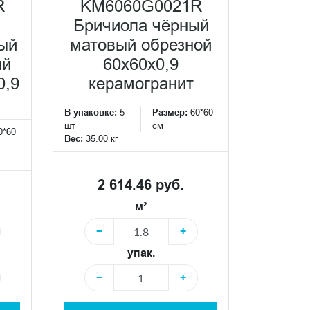
R
KM6060G0021R
Бричиола чёрный
ый
матовый обрезной
ый
60x60x0,9
0,9
керамогранит
В упаковке:
5
Размер:
60*60
шт
см
0*60
Вес:
35.00 кг
2 614.46 руб.
м²
−
+
упак.
−
+