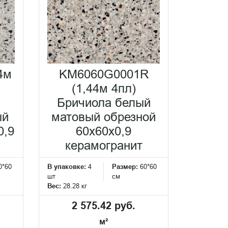
4м
KM6060G0001R
(1,44м 4пл)
Бричиола белый
ый
матовый обрезной
0,9
60x60x0,9
керамогранит
0*60
В упаковке:
4
Размер:
60*60
шт
см
Вес:
28.28 кг
2 575.42 руб.
м²