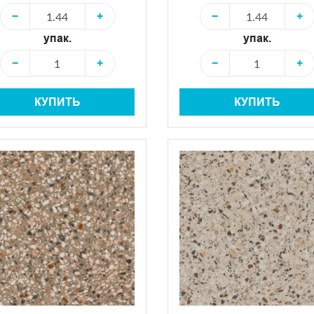
−
+
−
+
упак.
упак.
−
+
−
+
КУПИТЬ
КУПИТЬ