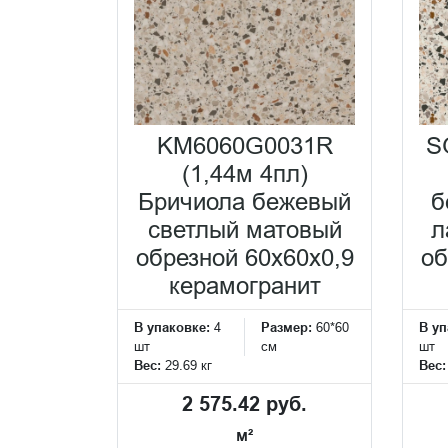
KM6060G0031R
S
(1,44м 4пл)
Бричиола бежевый
б
светлый матовый
л
обрезной 60x60x0,9
об
керамогранит
В упаковке:
4
Размер:
60*60
В уп
шт
см
шт
Вес:
29.69 кг
Вес
2 575.42 руб.
м²