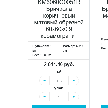
KM6060G0051R
Бричиола
Б
коричневый
м
матовый обрезной
60x60x0,9
керамогранит
В уп
шт
В упаковке:
5
Размер:
60*60
Вес
шт
см
Вес:
35.00 кг
2 614.46 руб.
м²
−
+
упак.
−
+