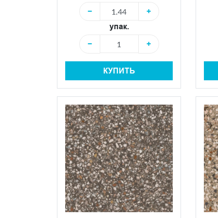
−
+
упак.
−
+
КУПИТЬ