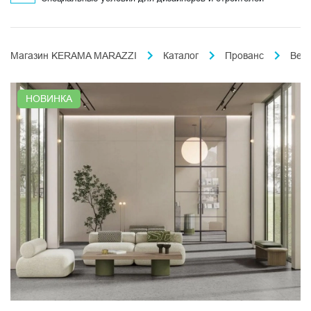
Магазин KERAMA MARAZZI
Каталог
Прованс
Вел
НОВИНКА