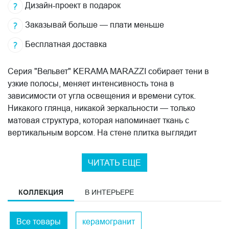
Дизайн-проект в подарок
Заказывай больше — плати меньше
Бесплатная доставка
Серия "Вельвет" KERAMA MARAZZI собирает тени в
узкие полосы, меняет интенсивность тона в
зависимости от угла освещения и времени суток.
Никакого глянца, никакой зеркальности — только
матовая структура, которая напоминает ткань с
вертикальным ворсом. На стене плитка выглядит
плотно и тепло, без той холодности, которую часто
дают гладкие форматы. Смотришь и понимаешь, откуда
ЧИТАТЬ ЕЩЕ
название.
Серия представлена в трёх цветах: бежевом, светло-
КОЛЛЕКЦИЯ
В ИНТЕРЬЕРЕ
сером и розовом. Бежевый работает нейтрально и
легко сочетается с деревом или натуральным камнем.
Все товары
керамогранит
Светло-серый добавляет прохлады и хорошо держится