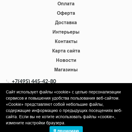
Оплата
Оферта
Доставка
Интерьеры
Контакты
Карта сайта
Новости
Магазины
+7(495) 445-42-80
+7(905) 555-02-09
Сайт использует файлы «cookie» с целью персонализации
сервисов и повышения удобства пользования веб-сайтом.
info@shopkm.ru
«Cookie» представляют собой небольшие файлы,
содержащие информацию о предыдущих посещениях веб-
© Copyright 2013-2026 KERAMA MARAZZI, ООО «Гамма
сайта. Если вы не хотите использовать файлы «cookie»,
Керамика»
измените настройки браузера.
Я принимаю