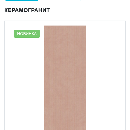
в минималистичных интерьерах. Розовый здесь не
КЕРАМОГРАНИТ
яркий, а мягкий, почти пудровый — тот оттенок,
который дает тепло без напора. Все три варианта
матовые, с одинаковой глубиной рельефа, поэтому их
можно комбинировать в одном пространстве без
НОВИНКА
потери цельности. В коллекции "Прованс" "Вельвет"
хорошо работает в ванной: вертикальный ритм
поверхности визуально вытягивает стену вверх, а игра
света на рельефе делает даже небольшое помещение
интересным.