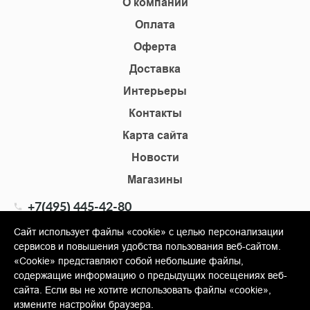
О компании
Оплата
Оферта
Доставка
Интерьеры
Контакты
Карта сайта
Новости
Магазины
+7(495) 445-42-80
+7(905) 555-02-09
Сайт использует файлы «cookie» с целью персонализации
сервисов и повышения удобства пользования веб-сайтом.
info@shopkm.ru
«Cookie» представляют собой небольшие файлы,
содержащие информацию о предыдущих посещениях веб-
© Copyright 2013-2026 KERAMA MARAZZI, ООО «Гамма
сайта. Если вы не хотите использовать файлы «cookie»,
Керамика»
измените настройки браузера.