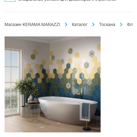
Магазин KERAMA MARAZZI
Каталог
Тоскана
Флор