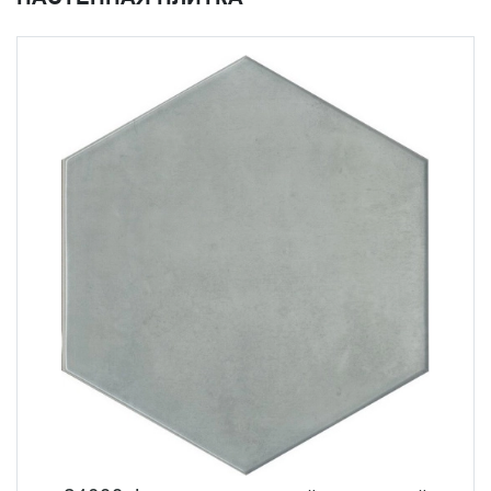
коллекции выпущены декоративные элементы с
изображением сочных лимонов. Благодаря теплым
природным оттенкам керамики Флорентина от KERAMA
MARAZZI вы сможете погрузиться в тосканскую
атмосферу. Такой средиземноморский колорит
подойдет для кухни, ванной или санузла.