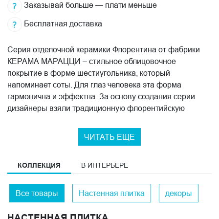
Заказывай больше — плати меньше
Бесплатная доставка
Серия отделочной керамики Флорентина от фабрики
КЕРАМА МАРАЦЦИ – стильное облицовочное
покрытие в форме шестиугольника, который
напоминает соты. Для глаз человека эта форма
гармонична и эффектна. За основу создания серии
дизайнеры взяли традиционную флорентийскую
майолику и работы известного тосканского скульптора
и керамиста Луки делла Роббиа.
ЧИТАТЬ ЕЩЕ
Фоновая керамика выполнена в размере 20x23,1 см.
На производстве технологи наносят глазурь на
КОЛЛЕКЦИЯ
В ИНТЕРЬЕРЕ
керамическую поверхность с помощью специального
оборудования. Так как керамика обладает неровной
Все товары
Настенная плитка
декоры
поверхностью, создается впечатление, что она сделана
вручную. В качестве украшения кухонного фартука в
НАСТЕННАЯ ПЛИТКА