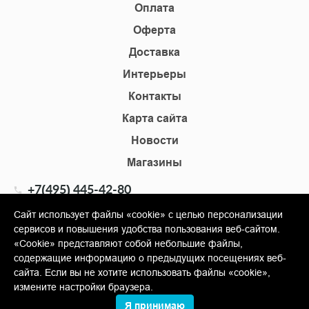
Оплата
Оферта
Доставка
Интерьеры
Контакты
Карта сайта
Новости
Магазины
+7(495) 445-42-80
+7(905) 555-02-09
Сайт использует файлы «cookie» с целью персонализации
сервисов и повышения удобства пользования веб-сайтом.
info@shopkm.ru
«Cookie» представляют собой небольшие файлы,
содержащие информацию о предыдущих посещениях веб-
© Copyright 2013-2026 KERAMA MARAZZI, ООО «Гамма
сайта. Если вы не хотите использовать файлы «cookie»,
Керамика»
измените настройки браузера.
Я принимаю