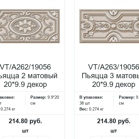
VT/A262/19056
VT/A263/1905
ьяцца 2 матовый
Пьяцца 3 матов
20*9.9 декор
20*9.9 декор
аковке:
Размер:
9.9*20
В упаковке:
Размер:
9
т
см
38 шт
см
:
0.274 кг
Вес:
0.274 кг
214.80 руб.
214.80 руб.
шт
шт