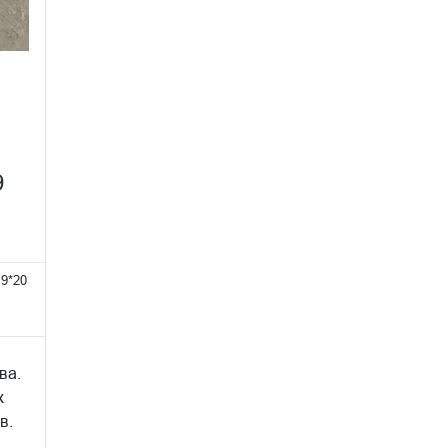
9
.9*20
ва.
х
в.