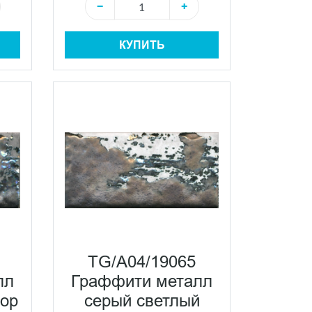
−
+
КУПИТЬ
TG/A04/19065
лл
Граффити металл
кор
серый светлый