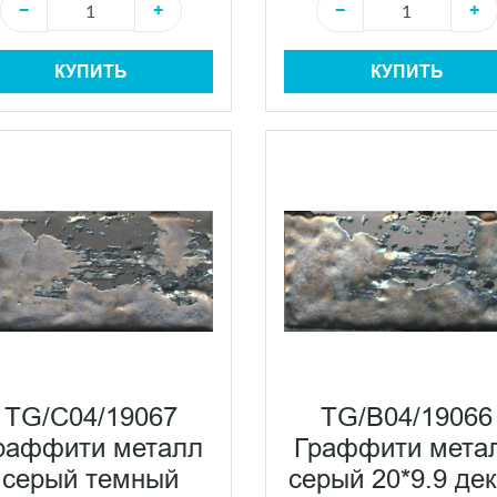
−
+
−
+
КУПИТЬ
КУПИТЬ
TG/C04/19067
TG/B04/19066
раффити металл
Граффити мета
серый темный
серый 20*9.9 де