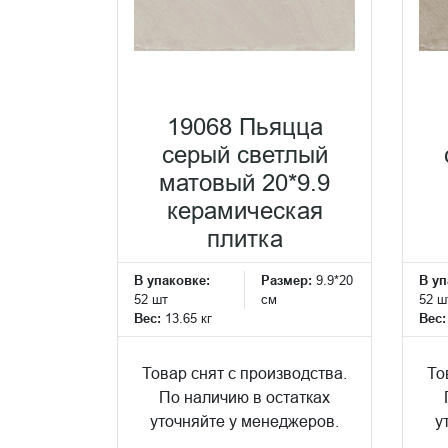
19068 Пьяцца
серый светлый
матовый 20*9.9
керамическая
плитка
В упаковке:
Размер:
9.9*20
В уп
52 шт
см
52 ш
Вес:
13.65 кг
Вес
Товар снят с производства.
То
По наличию в остатках
уточняйте у менеджеров.
у