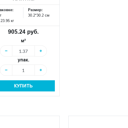
аковке:
Размер:
т
30.2*30.2 см
:
23.95 кг
905.24 руб.
м²
−
+
упак.
−
+
КУПИТЬ