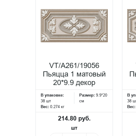
VT/A261/19056
Пьяцца 1 матовый
П
20*9.9 декор
В упаковке:
Размер:
9.9*20
В уп
38 шт
см
38 ш
Вес:
0.274 кг
Вес
214.80 руб.
шт