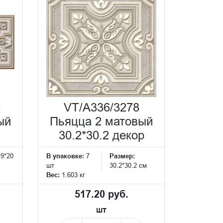
6
VT/A336/3278
ый
Пьяцца 2 матовый
30.2*30.2 декор
.9*20
В упаковке:
7
Размер:
шт
30.2*30.2 см
Вес:
1.603 кг
517.20 руб.
шт