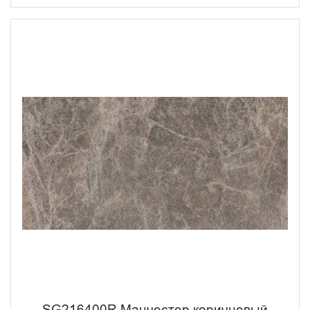
SG216400R Манчестер коричневый