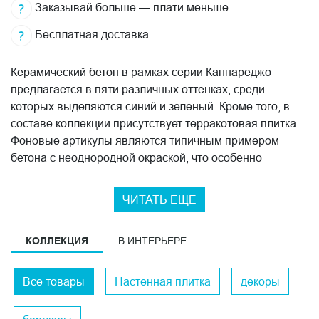
Заказывай больше — плати меньше
Бесплатная доставка
Керамический бетон в рамках серии Каннареджо
предлагается в пяти различных оттенках, среди
которых выделяются синий и зеленый. Кроме того, в
составе коллекции присутствует терракотовая плитка.
Фоновые артикулы являются типичным примером
бетона с неоднородной окраской, что особенно
подчеркивается в декоративных элементах. Каждый
цвет, представленный в серии, сопровождается
ЧИТАТЬ ЕЩЕ
матовой нарезной мозаикой, которая помогает оживить
раскладку и придать уникальность интерьеру.
КОЛЛЕКЦИЯ
В ИНТЕРЬЕРЕ
Восхитительная благородная старина Венеции оживает
на декоративной плитке размером 20x50 см. На
бетонную основу словно наброшено тонкое кружево,
Все товары
Настенная плитка
декоры
которое является неотъемлемым мотивом Венеции.
Декоративные элементы изготовлены с