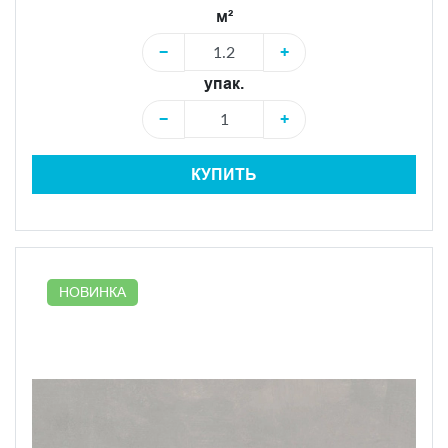
м²
−
+
упак.
−
+
КУПИТЬ
НОВИНКА