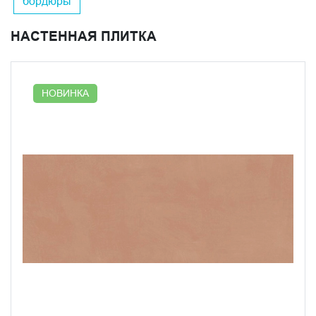
бордюры
использованием металлизированной краски, которая
при воздействии света приобретает особую глубину и
НАСТЕННАЯ ПЛИТКА
выразительность. Элементы данной коллекции
включают в себя настенную плитку, бордюр и декор.
Разнообразие форм и дизайнов позволяют создать
оригинальный интерьер, идеально подходящий для
НОВИНКА
ванных комнат. Керамическая плитка серии
Каннареджо обладает матовой поверхностью, которая
добавляет дополнительный шарм и способствует
созданию элегантного образа. Рисунок на плитке
передает эффект бетонной поверхности. Модерн, как
стилевое направление, присутствует в каждой детали
коллекции, подчеркивая современные тенденции в
дизайне.
Также стоит отметить, что плитки данной серии имеют
глазурованную поверхность, благодаря чему они
становятся более прочными, устойчивыми к
воздействию влаги и грязи. Прямоугольная форма