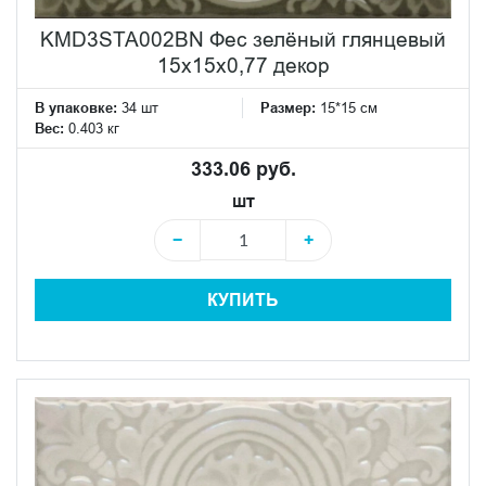
KMD3STA002BN Фес зелёный глянцевый
15x15x0,77 декор
В упаковке:
34 шт
Размер:
15*15 см
Вес:
0.403 кг
333.06 руб.
шт
−
+
КУПИТЬ