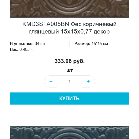
KMD3STA005BN Фес коричневый
глянцевый 15x15x0,77 декор
В упаковке:
34 шт
Размер:
15*15 см
Вес:
0.403 кг
333.06 руб.
шт
−
+
КУПИТЬ