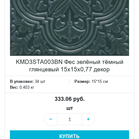
KMD3STA003BN Фес зелёный тёмный
глянцевый 15x15x0,77 декор
В упаковке:
34 шт
Размер:
15*15 см
Вес:
0.403 кг
333.06 руб.
шт
−
+
КУПИТЬ