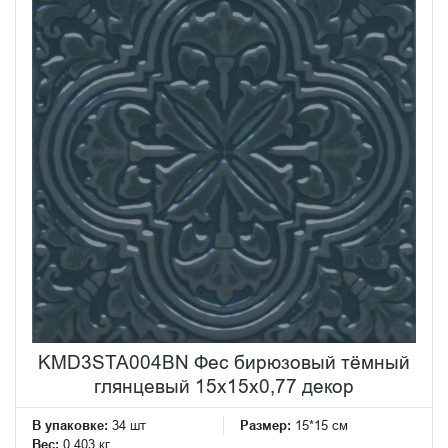
KMD3STA004BN Фес бирюзовый тёмный
глянцевый 15x15x0,77 декор
В упаковке:
34 шт
Размер:
15*15 см
Вес:
0.403 кг