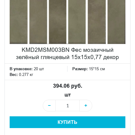
KMD2MSM003BN Фес мозаичный
зелёный глянцевый 15x15x0,77 декор
В упаковке:
20 шт
Размер:
15*15 см
Вес:
0.277 кг
394.06 руб.
шт
−
+
КУПИТЬ