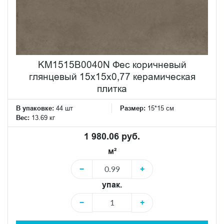
KM1515B0040N Фес коричневый
глянцевый 15x15x0,77 керамическая
плитка
В упаковке:
44 шт
Размер:
15*15 см
Вес:
13.69 кг
1 980.06 руб.
м²
−
+
упак.
−
+