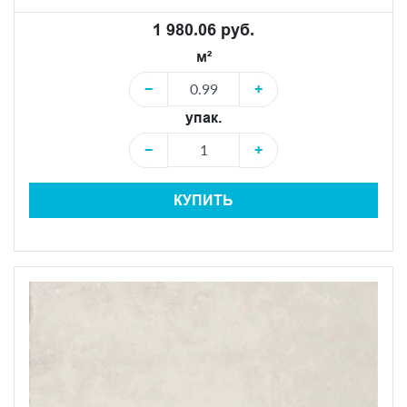
1 980.06 руб.
м²
−
+
упак.
−
+
КУПИТЬ