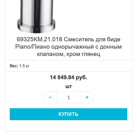
комплектация в сочетании с универсальным дизайном
делает серию идеальным выбором для тех, кто ценит
качество и стиль, но при этом рационально подходит к
планированию бюджета. В Piano каждый элемент
демонстрирует, что функциональность и эстетическая
69325KM.21.018 Смеситель для биде
привлекательность могут быть доступны без
Piano/Пиано однорычажный с донным
компромиссов в качестве.
клапаном, хром глянец
Вес:
1.5 кг
14 849.84 руб.
шт
−
+
КУПИТЬ