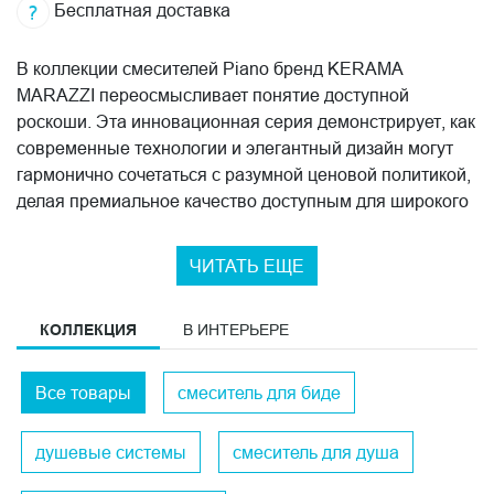
Бесплатная доставка
В коллекции смесителей Piano бренд KERAMA
MARAZZI переосмысливает понятие доступной
роскоши. Эта инновационная серия демонстрирует, как
современные технологии и элегантный дизайн могут
гармонично сочетаться с разумной ценовой политикой,
делая премиальное качество доступным для широкого
круга покупателей.
ЧИТАТЬ ЕЩЕ
Функциональное совершенство
В результате тщательного анализа потребностей
КОЛЛЕКЦИЯ
В ИНТЕРЬЕРЕ
современного покупателя и применения передовых
технологий производства, инженеры KERAMA
MARAZZI создали коллекцию со следующими
Все товары
смеситель для биде
преимуществами:
душевые системы
смеситель для душа
благородное хромированное покрытие всех
элементов;