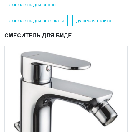
смеситель для ванны
инновационная система "тропического дождя";
компактные встраиваемые решения;
универсальный современный дизайн;
смеситель для раковины
душевая стойка
оптимальное соотношение цены и качества.
СМЕСИТЕЛЬ ДЛЯ БИДЕ
Центральным элементом коллекции становится
впечатляющая душевая стойка с системой
"тропического дождя", которая превращает обычные
водные процедуры в сеанс спа-терапии.
Встраиваемые душевые системы органично
вписываются в современные интерьеры, сочетая
компактность с максимальной функциональностью.
Каждая деталь коллекции Piano отражает стремление к
созданию пространства, где комфорт и эстетика
становятся доступными каждому.
Философия коллекции Piano заключается в
предоставлении высококачественных решений без
избыточной наценки за бренд. Продуманная