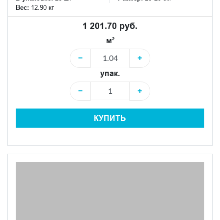
Вес:
12.90 кг
1 201.70 руб.
м²
−
+
упак.
−
+
КУПИТЬ