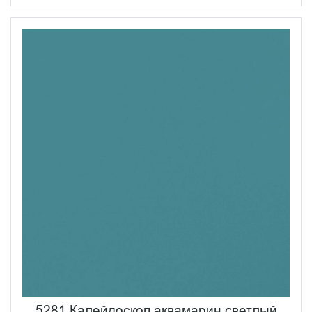
5281 Калейдоскоп аквамарин светлый