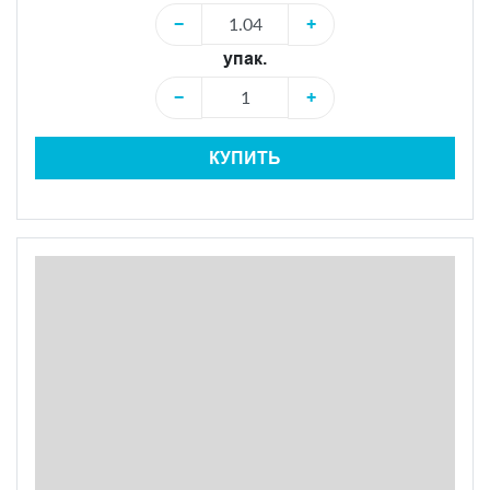
−
+
упак.
−
+
КУПИТЬ