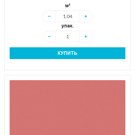
м²
−
+
упак.
−
+
КУПИТЬ