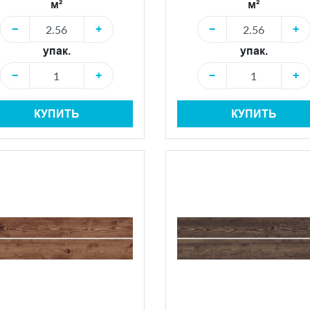
м²
м²
−
+
−
+
упак.
упак.
−
+
−
+
КУПИТЬ
КУПИТЬ