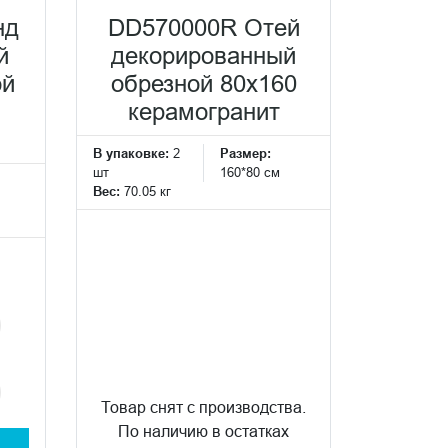
нд
DD570000R Отей
й
декорированный
ой
обрезной 80x160
керамогранит
В упаковке:
2
Размер:
шт
160*80 см
Вес:
70.05 кг
Товар снят с производства.
По наличию в остатках