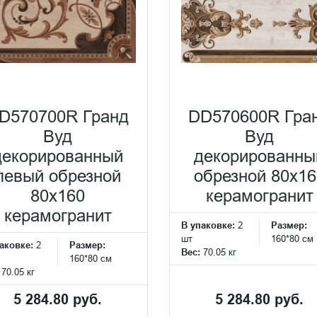
D570700R Гранд
DD570600R Гра
Вуд
Вуд
декорированный
декорированны
левый обрезной
обрезной 80x16
80x160
керамогранит
керамогранит
В упаковке:
2
Размер:
шт
160*80 см
аковке:
2
Размер:
Вес:
70.05 кг
160*80 см
:
70.05 кг
5 284.80 руб.
5 284.80 руб.