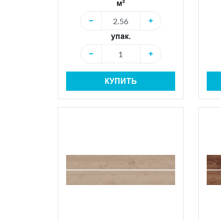
м²
−
+
упак.
−
+
КУПИТЬ