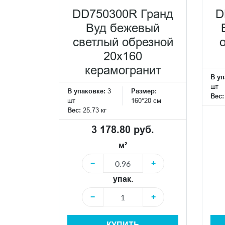
DD750300R Гранд
D
Вуд бежевый
светлый обрезной
20x160
керамогранит
В уп
шт
В упаковке:
3
Размер:
Вес
шт
160*20 см
Вес:
25.73 кг
3 178.80 руб.
м²
−
+
упак.
−
+
КУПИТЬ