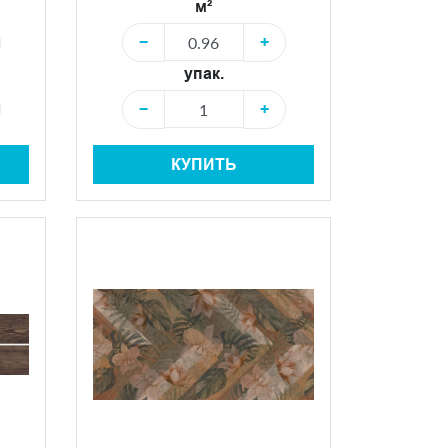
м²
−
+
упак.
−
+
КУПИТЬ