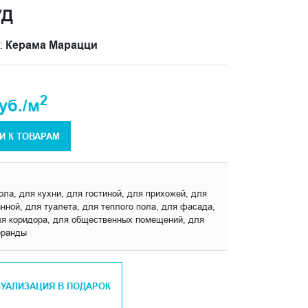
УД
:
Керама Марацци
2
уб./м
И К ТОВАРАМ
ола, для кухни, для гостиной, для прихожей, для
нной, для туалета, для теплого пола, для фасада,
ля коридора, для общественных помещений, для
еранды
ЗУАЛИЗАЦИЯ В ПОДАРОК