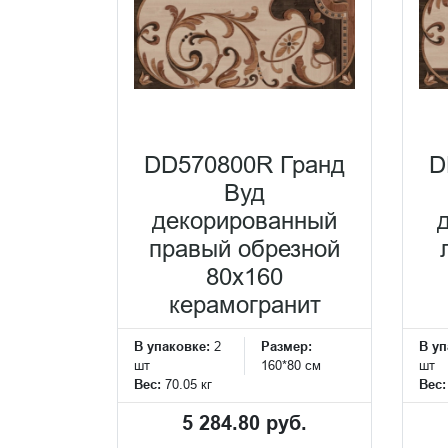
DD570800R Гранд
D
Вуд
декорированный
правый обрезной
80x160
керамогранит
В упаковке:
2
Размер:
В уп
шт
160*80 см
шт
Вес:
70.05 кг
Вес
5 284.80 руб.