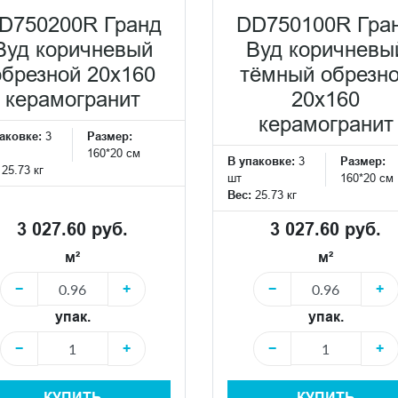
D750200R Гранд
DD750100R Гра
Вуд коричневый
Вуд коричневы
обрезной 20x160
тёмный обрезн
керамогранит
20x160
керамогранит
аковке:
3
Размер:
160*20 см
В упаковке:
3
Размер:
:
25.73 кг
шт
160*20 см
Вес:
25.73 кг
3 027.60 руб.
3 027.60 руб.
м²
м²
−
+
−
+
упак.
упак.
−
+
−
+
КУПИТЬ
КУПИТЬ