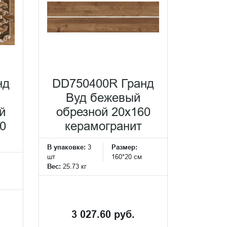
нд
DD750400R Гранд
Вуд бежевый
й
обрезной 20x160
0
керамогранит
В упаковке:
3
Размер:
шт
160*20 см
Вес:
25.73 кг
3 027.60 руб.