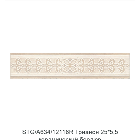
STG/A634/12116R Трианон 25*5,5
керамический бордюр