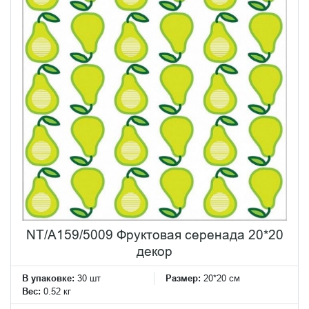
NT/A159/5009 Фруктовая серенада 20*20
декор
В упаковке:
30 шт
Размер:
20*20 см
Вес:
0.52 кг