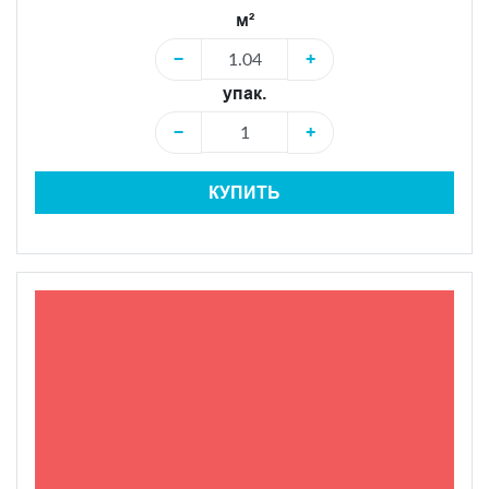
м²
−
+
упак.
−
+
КУПИТЬ