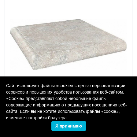
Сайт использует файлы «cookie» с целью персонализации
сервисов и повышения удобства пользования веб-сайтом.
«Cookie» представляют собой небольшие файлы,
содержащие информацию о предыдущих посещениях веб-
SG218500R/GR/AN Галерея светлый
сайта. Если вы не хотите использовать файлы «cookie»,
керамическая cтупень угловая 30*30
измените настройки браузера.
Я принимаю
В упаковке:
4 шт
Размер:
30*30 см
Вес:
2.605 кг