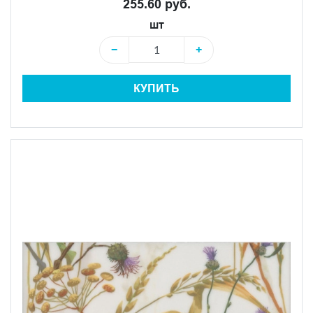
255.60 руб.
шт
−
+
КУПИТЬ