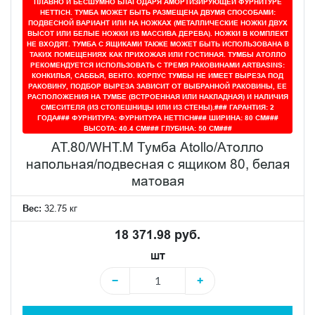
ПЛАВНО И БЕСШУМНО БЛАГОДАРЯ АМОРТИЗИРУЮЩЕЙ ФУРНИТУРЕ
HETTICH. ТУМБА МОЖЕТ БЫТЬ РАЗМЕЩЕНА ДВУМЯ СПОСОБАМИ:
ПОДВЕСНОЙ ВАРИАНТ ИЛИ НА НОЖКАХ (МЕТАЛЛИЧЕСКИЕ НОЖКИ ДВУХ
ВЫСОТ ИЛИ БЕЛЫЕ НОЖКИ ИЗ МАССИВА ДЕРЕВА). НОЖКИ В КОМПЛЕКТ
НЕ ВХОДЯТ. ТУМБА С ЯЩИКАМИ ТАКЖЕ МОЖЕТ БЫТЬ ИСПОЛЬЗОВАНА В
ТАКИХ ПОМЕЩЕНИЯХ КАК ПРИХОЖАЯ ИЛИ ГОСТИНАЯ. ТУМБЫ АТОЛЛО
РЕКОМЕНДУЕТСЯ ИСПОЛЬЗОВАТЬ С ТРЕМЯ РАКОВИНАМИ ARTBASINS:
КОНКИЛЬЯ, САББЬЯ, ВЕНТО. КОРПУС ТУМБЫ НЕ ИМЕЕТ ВЫРЕЗА ПОД
РАКОВИНУ, ПОДБОР ВЫРЕЗА ЗАВИСИТ ОТ ВЫБРАННОЙ РАКОВИНЫ, ЕЕ
РАСПОЛОЖЕНИЯ НА ТУМБЕ (ВСТРОЕННАЯ ИЛИ НАКЛАДНАЯ) И НАЛИЧИЯ
СМЕСИТЕЛЯ (ИЗ СТОЛЕШНИЦЫ ИЛИ ИЗ СТЕНЫ).### ГАРАНТИЯ: 2
ГОДА### ФУРНИТУРА: ФУРНИТУРА HETTICH### ШИРИНА: 80 СМ###
ВЫСОТА: 40.4 СМ### ГЛУБИНА: 50 СМ###
AT.80/WHT.M Тумба Atollo/Атолло
напольная/подвесная с ящиком 80, белая
матовая
Вес:
32.75 кг
18 371.98 руб.
шт
−
+