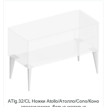
ATlg.32/CL Ножки Atollo/Атолло/Cono/Коно
классические, белые матовые