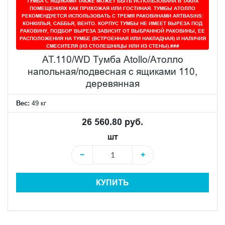
ТУМБА С ЯЩИКАМИ ТАКЖЕ МОЖЕТ БЫТЬ ИСПОЛЬЗОВАНА В ТАКИХ
ПОМЕЩЕНИЯХ КАК ПРИХОЖАЯ ИЛИ ГОСТИНАЯ. ТУМБЫ АТОЛЛО
РЕКОМЕНДУЕТСЯ ИСПОЛЬЗОВАТЬ С ТРЕМЯ РАКОВИНАМИ ARTBASINS:
КОНКИЛЬЯ, САББЬЯ, ВЕНТО. КОРПУС ТУМБЫ НЕ ИМЕЕТ ВЫРЕЗА ПОД
РАКОВИНУ, ПОДБОР ВЫРЕЗА ЗАВИСИТ ОТ ВЫБРАННОЙ РАКОВИНЫ, ЕЕ
РАСПОЛОЖЕНИЯ НА ТУМБЕ (ВСТРОЕННАЯ ИЛИ НАКЛАДНАЯ) И НАЛИЧИЯ
СМЕСИТЕЛЯ (ИЗ СТОЛЕШНИЦЫ ИЛИ ИЗ СТЕНЫ).###
AT.110/WD Тумба Atollo/Атолло
напольная/подвесная с ящиками 110,
деревянная
Вес:
49 кг
26 560.80 руб.
шт
−
+
КУПИТЬ