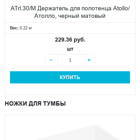
смотрятся как в ванной комнате, так и в спальне,
ATrl.30/M Держатель для полотенца Atollo/
гостиной или холле, где они могут использоваться в
Атолло, черный матовый
качестве самостоятельного предмета мебели, создавая
Вес:
0.22 кг
неповторимую атмосферу итальянского шика.
229.36 руб.
шт
−
+
КУПИТЬ
НОЖКИ ДЛЯ ТУМБЫ