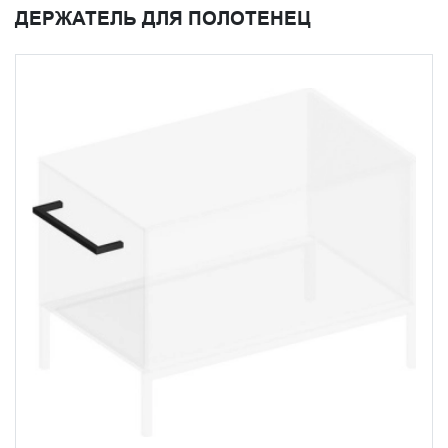
ДЕРЖАТЕЛЬ ДЛЯ ПОЛОТЕНЕЦ
наличие системы открывания Push to open;
выбор между матовым белым и натуральным
древесным декором;
возможность комплектации металлическими
опорами;
установка конусовидных деревянных ножек из
массива;
универсальность использования в различных
помещениях .
Благодаря продуманной конструкции и вниманию к
деталям, тумбы Atollo становятся не просто предметом
мебели, а центральным элементом интерьера.
Подвесная конструкция в сочетании с различными
вариантами отделки позволяет создавать
индивидуальные композиции для любого пространства
- от компактной городской квартиры до просторного
загородного дома. Особую ценность коллекции придает
её универсальность: тумбы одинаково органично