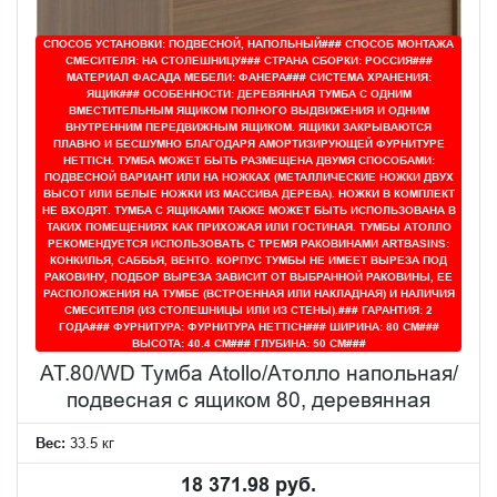
СПОСОБ УСТАНОВКИ: ПОДВЕСНОЙ, НАПОЛЬНЫЙ### СПОСОБ МОНТАЖА
СМЕСИТЕЛЯ: НА СТОЛЕШНИЦУ### СТРАНА СБОРКИ: РОССИЯ###
МАТЕРИАЛ ФАСАДА МЕБЕЛИ: ФАНЕРА### СИСТЕМА ХРАНЕНИЯ:
ЯЩИК### ОСОБЕННОСТИ: ДЕРЕВЯННАЯ ТУМБА С ОДНИМ
ВМЕСТИТЕЛЬНЫМ ЯЩИКОМ ПОЛНОГО ВЫДВИЖЕНИЯ И ОДНИМ
ВНУТРЕННИМ ПЕРЕДВИЖНЫМ ЯЩИКОМ. ЯЩИКИ ЗАКРЫВАЮТСЯ
ПЛАВНО И БЕСШУМНО БЛАГОДАРЯ АМОРТИЗИРУЮЩЕЙ ФУРНИТУРЕ
HETTICH. ТУМБА МОЖЕТ БЫТЬ РАЗМЕЩЕНА ДВУМЯ СПОСОБАМИ:
ПОДВЕСНОЙ ВАРИАНТ ИЛИ НА НОЖКАХ (МЕТАЛЛИЧЕСКИЕ НОЖКИ ДВУХ
ВЫСОТ ИЛИ БЕЛЫЕ НОЖКИ ИЗ МАССИВА ДЕРЕВА). НОЖКИ В КОМПЛЕКТ
НЕ ВХОДЯТ. ТУМБА С ЯЩИКАМИ ТАКЖЕ МОЖЕТ БЫТЬ ИСПОЛЬЗОВАНА В
ТАКИХ ПОМЕЩЕНИЯХ КАК ПРИХОЖАЯ ИЛИ ГОСТИНАЯ. ТУМБЫ АТОЛЛО
РЕКОМЕНДУЕТСЯ ИСПОЛЬЗОВАТЬ С ТРЕМЯ РАКОВИНАМИ ARTBASINS:
КОНКИЛЬЯ, САББЬЯ, ВЕНТО. КОРПУС ТУМБЫ НЕ ИМЕЕТ ВЫРЕЗА ПОД
РАКОВИНУ, ПОДБОР ВЫРЕЗА ЗАВИСИТ ОТ ВЫБРАННОЙ РАКОВИНЫ, ЕЕ
РАСПОЛОЖЕНИЯ НА ТУМБЕ (ВСТРОЕННАЯ ИЛИ НАКЛАДНАЯ) И НАЛИЧИЯ
СМЕСИТЕЛЯ (ИЗ СТОЛЕШНИЦЫ ИЛИ ИЗ СТЕНЫ).### ГАРАНТИЯ: 2
ГОДА### ФУРНИТУРА: ФУРНИТУРА HETTICH### ШИРИНА: 80 СМ###
ВЫСОТА: 40.4 СМ### ГЛУБИНА: 50 СМ###
AT.80/WD Тумба Atollo/Атолло напольная/
подвесная с ящиком 80, деревянная
Вес:
33.5 кг
18 371.98 руб.