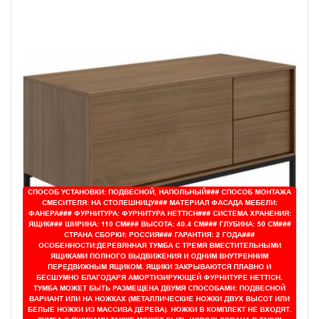
СПОСОБ УСТАНОВКИ: ПОДВЕСНОЙ, НАПОЛЬНЫЙ### СПОСОБ МОНТАЖА
СМЕСИТЕЛЯ: НА СТОЛЕШНИЦУ### МАТЕРИАЛ ФАСАДА МЕБЕЛИ:
ФАНЕРА### ФУРНИТУРА: ФУРНИТУРА HETTICH### СИСТЕМА ХРАНЕНИЯ:
ЯЩИК### ШИРИНА: 110 СМ### ВЫСОТА: 40.4 СМ### ГЛУБИНА: 50 СМ###
СТРАНА СБОРКИ: РОССИЯ### ГАРАНТИЯ: 2 ГОДА###
ОСОБЕННОСТИ:ДЕРЕВЯННАЯ ТУМБА С ТРЕМЯ ВМЕСТИТЕЛЬНЫМИ
ЯЩИКАМИ ПОЛНОГО ВЫДВИЖЕНИЯ И ОДНИМ ВНУТРЕННИМ
ПЕРЕДВИЖНЫМ ЯЩИКОМ. ЯЩИКИ ЗАКРЫВАЮТСЯ ПЛАВНО И
БЕСШУМНО БЛАГОДАРЯ АМОРТИЗИРУЮЩЕЙ ФУРНИТУРЕ HETTICH.
ТУМБА МОЖЕТ БЫТЬ РАЗМЕЩЕНА ДВУМЯ СПОСОБАМИ: ПОДВЕСНОЙ
ВАРИАНТ ИЛИ НА НОЖКАХ (МЕТАЛЛИЧЕСКИЕ НОЖКИ ДВУХ ВЫСОТ ИЛИ
БЕЛЫЕ НОЖКИ ИЗ МАССИВА ДЕРЕВА). НОЖКИ В КОМПЛЕКТ НЕ ВХОДЯТ.