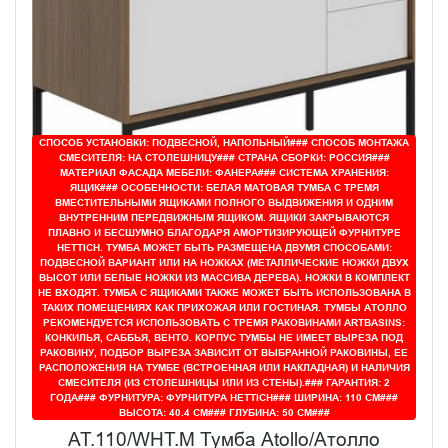
СПОСОБ УСТАНОВКИ: ПОДВЕСНОЙ, НАПОЛЬНЫЙ### СПОСОБ МОНТАЖА
СМЕСИТЕЛЯ: НА СТОЛЕШНИЦУ### СТРАНА СБОРКИ: РОССИЯ###
МАТЕРИАЛ ФАСАДА МЕБЕЛИ: ФАНЕРА### СИСТЕМА ХРАНЕНИЯ:
ЯЩИК### ОСОБЕННОСТИ: БЕЛАЯ МАТОВАЯ ТУМБА С ТРЕМЯ
ВМЕСТИТЕЛЬНЫМИ ЯЩИКАМИ ПОЛНОГО ВЫДВИЖЕНИЯ И ОДНИМ
ВНУТРЕННИМ ПЕРЕДВИЖНЫМ ЯЩИКОМ. ЯЩИКИ ЗАКРЫВАЮТСЯ
ПЛАВНО И БЕСШУМНО БЛАГОДАРЯ АМОРТИЗИРУЮЩЕЙ ФУРНИТУРЕ
HETTICH. ТУМБА МОЖЕТ БЫТЬ РАЗМЕЩЕНА ДВУМЯ СПОСОБАМИ:
ПОДВЕСНОЙ ВАРИАНТ ИЛИ НА НОЖКАХ (МЕТАЛЛИЧЕСКИЕ НОЖКИ ДВУХ
ВЫСОТ ИЛИ БЕЛЫЕ НОЖКИ ИЗ МАССИВА ДЕРЕВА). НОЖКИ В КОМПЛЕКТ
НЕ ВХОДЯТ. ТУМБА С ЯЩИКАМИ ТАКЖЕ МОЖЕТ БЫТЬ ИСПОЛЬЗОВАНА В
ТАКИХ ПОМЕЩЕНИЯХ КАК ПРИХОЖАЯ ИЛИ ГОСТИНАЯ. ТУМБЫ АТОЛЛО
РЕКОМЕНДУЕТСЯ ИСПОЛЬЗОВАТЬ С ТРЕМЯ РАКОВИНАМИ ARTBASINS:
КОНКИЛЬЯ, САББЬЯ, ВЕНТО. КОРПУС ТУМБЫ НЕ ИМЕЕТ ВЫРЕЗА ПОД
РАКОВИНУ, ПОДБОР ВЫРЕЗА ЗАВИСИТ ОТ ВЫБРАННОЙ РАКОВИНЫ, ЕЕ
РАСПОЛОЖЕНИЯ НА ТУМБЕ (ВСТРОЕННАЯ ИЛИ НАКЛАДНАЯ) И НАЛИЧИЯ
СМЕСИТЕЛЯ (ИЗ СТОЛЕШНИЦЫ ИЛИ ИЗ СТЕНЫ).### ГАРАНТИЯ: 2
ГОДА### ФУРНИТУРА: ФУРНИТУРА HETTICH### ШИРИНА: 110 СМ###
ВЫСОТА: 40.4 СМ### ГЛУБИНА: 50 СМ###
AT.110/WHT.M Тумба Atollo/Атолло