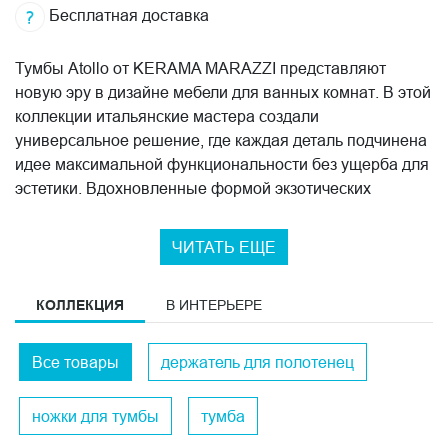
Бесплатная доставка
Тумбы Atollo от KERAMA MARAZZI представляют
новую эру в дизайне мебели для ванных комнат. В этой
коллекции итальянские мастера создали
универсальное решение, где каждая деталь подчинена
идее максимальной функциональности без ущерба для
эстетики. Вдохновленные формой экзотических
атоллов, дизайнеры воплотили в коллекции идею
создания особого пространства для размещения
ЧИТАТЬ ЕЩЕ
любых типов раковин.
Преимущества коллекции Atollo
КОЛЛЕКЦИЯ
В ИНТЕРЬЕРЕ
Основные характеристики серии:
Все товары
держатель для полотенец
возможность установки как накладной, так и
встраиваемой раковины;
ножки для тумбы
тумба
два варианта габаритных решений - 80 и 110
сантиметров;