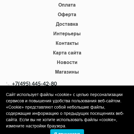
Оплата
Оферта
Доставка
Интерьеры
Контакты
Карта сайта
Новости
Магазины
+7(495) 445-42-80
+7(905) 555-02-09
Сайт использует файлы «cookie» с целью персонализации
сервисов и повышения удобства пользования веб-сайтом.
info@shopkm.ru
«Cookie» представляют собой небольшие файлы,
содержащие информацию о предыдущих посещениях веб-
© Copyright 2013-2026 KERAMA MARAZZI, ООО «Гамма
сайта. Если вы не хотите использовать файлы «cookie»,
Керамика»
измените настройки браузера.