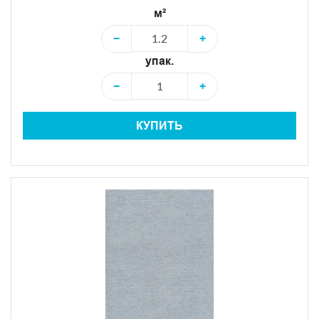
м²
−
+
упак.
−
+
КУПИТЬ