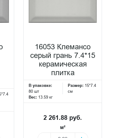
о
16053 Клемансо
серый грань 7.4*15
керамическая
плитка
В упаковке:
Размер:
15*7.4
80 шт
см
5*7.4
Вес:
13.59 кг
2 261.88 руб.
м²