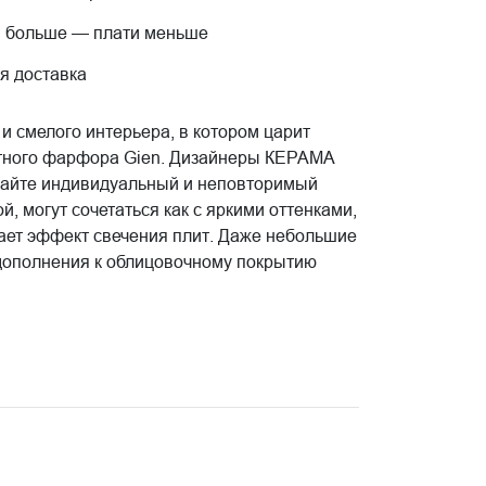
 больше — плати меньше
я доставка
 смелого интерьера, в котором царит
стного фарфора Gien. Дизайнеры КЕРАМА
дайте индивидуальный и неповторимый
 могут сочетаться как с яркими оттенками,
дает эффект свечения плит. Даже небольшие
 дополнения к облицовочному покрытию
 современный тенденции. КЕРАМА МАРАЦЦИ
ных интерьеров. Любая творческая задумка