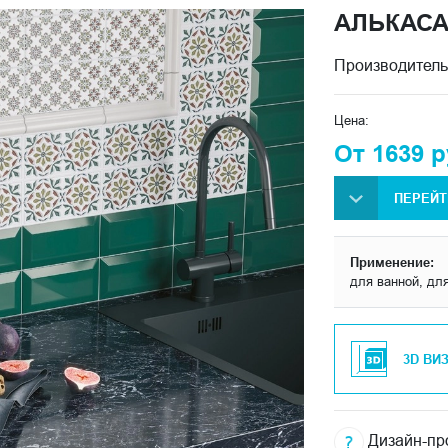
АЛЬКАСА
Производитель
Цена:
От 1639 р
ПЕРЕЙТ
Применение:
для ванной, дл
3D ВИ
Дизайн-про