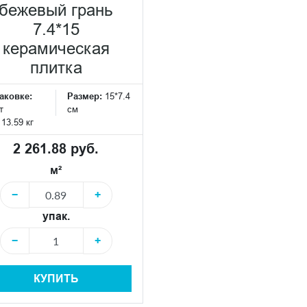
бежевый грань
7.4*15
керамическая
плитка
аковке:
Размер:
15*7.4
т
см
:
13.59 кг
2 261.88 руб.
м²
−
+
упак.
−
+
КУПИТЬ