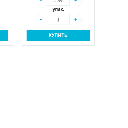
−
+
упак.
−
+
КУПИТЬ