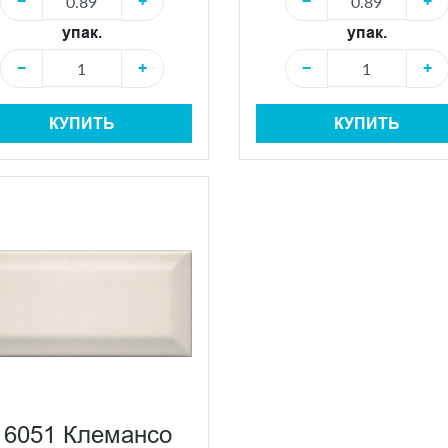
−
+
−
+
упак.
упак.
−
+
−
+
КУПИТЬ
КУПИТЬ
16051 Клемансо