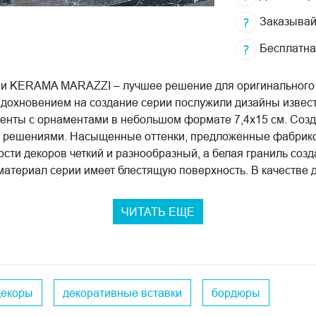
Заказывай
Бесплатна
ии KERAMA MARAZZI – лучшее решение для оригинального и
Вдохновением на создание серии послужили дизайны изве
нты с орнаментами в небольшом формате 7,4х15 см. Соз
и решениями. Насыщенные оттенки, предложенные фабрикой,
ости декоров четкий и разнообразный, а белая граниль соз
 материал серии имеет блестящую поверхность. В качестве
амику «Клемансо», в которой сочетаются классические и
 керамического гранита для создания уникальных и особен
ЧИТАТЬ ЕЩЕ
декоры
декоративные вставки
бордюры