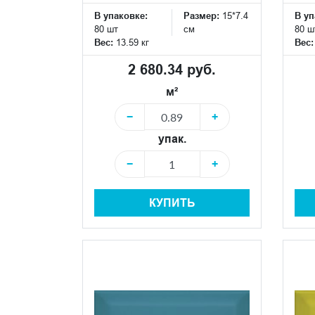
В упаковке:
Размер:
15*7.4
В уп
80 шт
см
80 ш
Вес:
13.59 кг
Вес
2 680.34 руб.
м²
−
+
упак.
−
+
КУПИТЬ