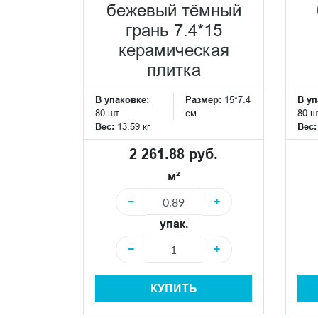
бежевый тёмный
грань 7.4*15
керамическая
плитка
В упаковке:
Размер:
15*7.4
В уп
80 шт
см
80 ш
Вес:
13.59 кг
Вес
2 261.88 руб.
м²
−
+
упак.
−
+
КУПИТЬ