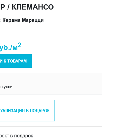
Р / КЛЕМАНСО
:
Керама Марацци
2
уб./м
И К ТОВАРАМ
я кухни
ЗУАЛИЗАЦИЯ В ПОДАРОК
ект в подарок