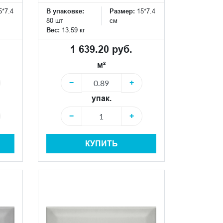
5*7.4
В упаковке:
Размер:
15*7.4
80 шт
см
Вес:
13.59 кг
1 639.20 руб.
м²
−
+
упак.
−
+
КУПИТЬ