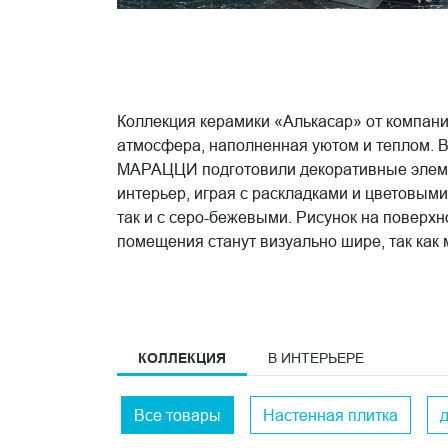
Коллекция керамики «Алькасар» от компан
атмосфера, наполненная уютом и теплом. 
МАРАЦЦИ подготовили декоративные элеме
интерьер, играя с раскладками и цветовым
так и с серо-бежевыми. Рисунок на поверхн
помещения станут визуально шире, так как
«Алькасар» производитель предлагает кер
выпускает широкий ассортимент керамики и
осуществима с фирменными материалами.
КОЛЛЕКЦИЯ
В ИНТЕРЬЕРЕ
Все товары
Настенная плитка