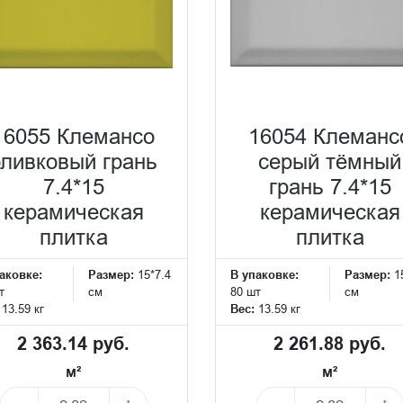
16055 Клемансо
16054 Клеманс
оливковый грань
серый тёмный
7.4*15
грань 7.4*15
керамическая
керамическая
плитка
плитка
аковке:
Размер:
15*7.4
В упаковке:
Размер:
1
т
см
80 шт
см
:
13.59 кг
Вес:
13.59 кг
2 363.14 руб.
2 261.88 руб.
м²
м²