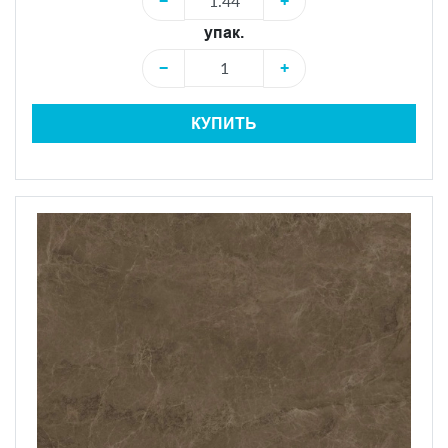
−
+
упак.
−
+
КУПИТЬ