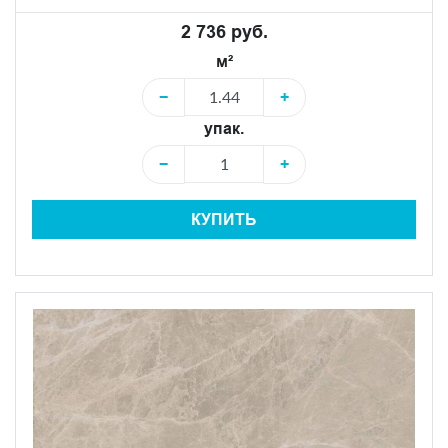
2 736 руб.
м²
−
+
упак.
−
+
КУПИТЬ