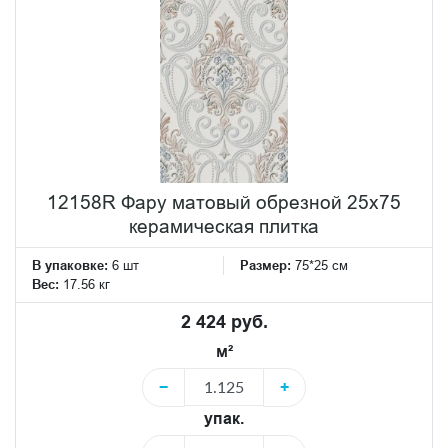
12158R Фару матовый обрезной 25х75
керамическая плитка
В упаковке:
6 шт
Размер:
75*25 см
Вес:
17.56 кг
2 424 руб.
м²
−
+
упак.