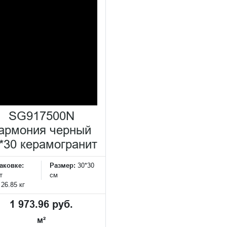
SG917500N
армония черный
*30 керамогранит
аковке:
Размер:
30*30
т
см
:
26.85 кг
1 973.96 руб.
м²