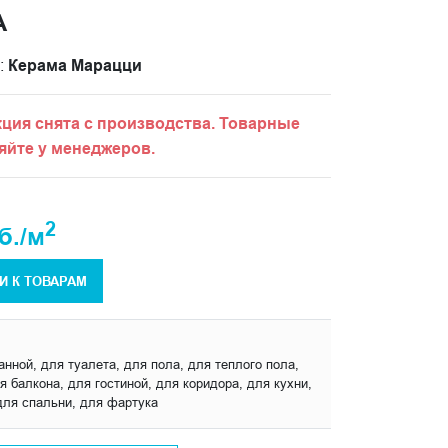
А
:
Керама Марацци
ция снята с производства. Товарные
яйте у менеджеров.
2
б./м
И К ТОВАРАМ
анной, для туалета, для пола, для теплого пола,
 балкона, для гостиной, для коридора, для кухни,
для спальни, для фартука