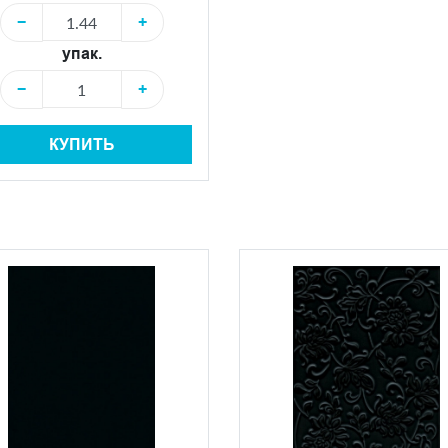
−
+
упак.
−
+
КУПИТЬ