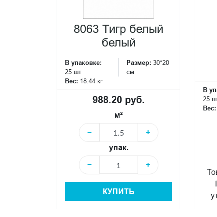
8063 Тигр белый
белый
В упаковке:
Размер:
30*20
25 шт
см
Вес:
18.44 кг
В уп
988.20 руб.
25 ш
Вес
м²
−
+
упак.
−
+
То
КУПИТЬ
у