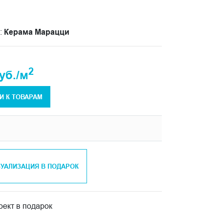
:
Керама Марацци
2
уб./м
И К ТОВАРАМ
ЗУАЛИЗАЦИЯ В ПОДАРОК
ект в подарок