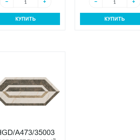
−
+
−
+
КУПИТЬ
КУПИТЬ
HGD/A473/35003