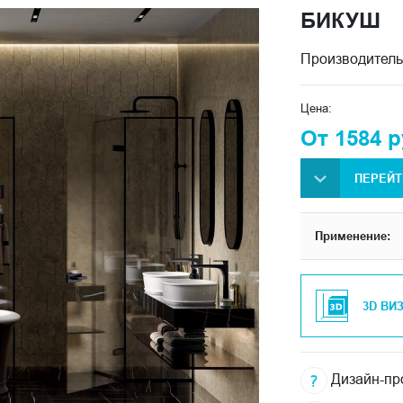
БИКУШ
Производитель
Цена:
От 1584 р
ПЕРЕЙТ
Применение:
3D ВИ
Дизайн-про