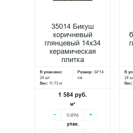
35014 Бикуш
коричневый
глянцевый 14х34
г
керамическая
плитка
В упаковке:
Размер:
34*14
В уп
24 шт
см
24 ш
Вес:
11.73 кг
Вес
1 584 руб.
м²
−
+
упак.