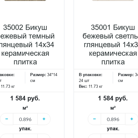
35002 Бикуш
35001 Бикуш
бежевый темный
бежевый светл
лянцевый 14х34
глянцевый 14х
керамическая
керамическая
плитка
плитка
аковке:
Размер:
34*14
В упаковке:
Размер:
3
т
см
24 шт
см
:
11.73 кг
Вес:
11.73 кг
1 584 руб.
1 584 руб.
м²
м²
−
+
−
+
упак.
упак.