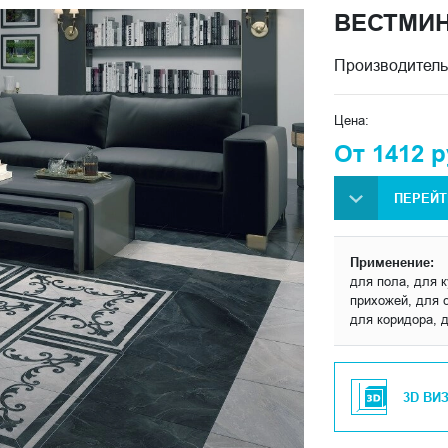
ВЕСТМИ
Производитель
Цена:
От 1412 р
ПЕРЕЙТ
Применение:
для пола, для к
прихожей, для с
для коридора, 
3D ВИ