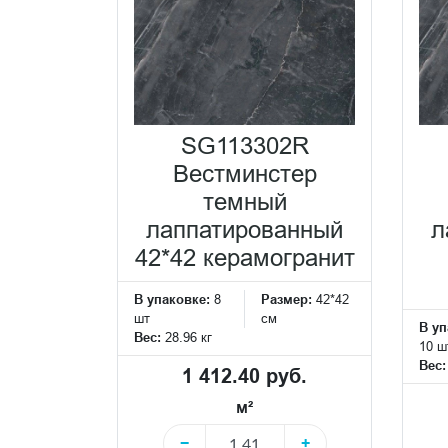
SG113302R
Вестминстер
темный
лаппатированный
л
42*42 керамогранит
В упаковке:
8
Размер:
42*42
шт
см
В уп
Вес:
28.96 кг
10 ш
Вес
1 412.40 руб.
м²
−
+