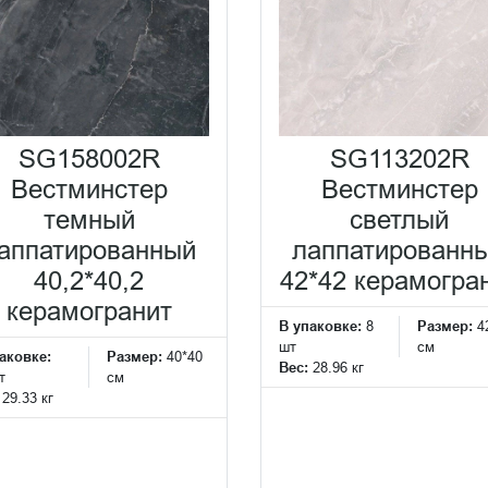
SG158002R
SG113202R
Вестминстер
Вестминстер
темный
светлый
аппатированный
лаппатированн
40,2*40,2
42*42 керамогра
керамогранит
В упаковке:
8
Размер:
4
шт
см
аковке:
Размер:
40*40
Вес:
28.96 кг
т
см
:
29.33 кг