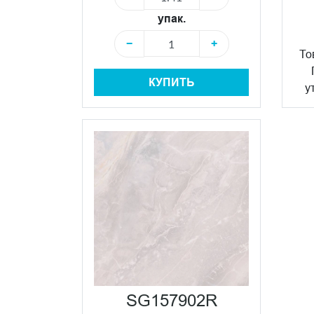
упак.
−
+
То
КУПИТЬ
у
SG157902R