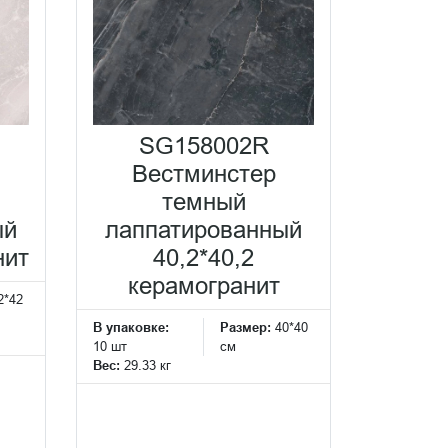
SG158002R
Вестминстер
темный
ый
лаппатированный
нит
40,2*40,2
керамогранит
2*42
В упаковке:
Размер:
40*40
10 шт
см
Вес:
29.33 кг