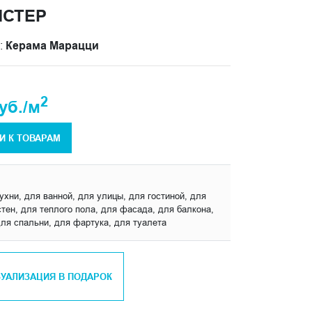
НСТЕР
:
Керама Марацци
2
уб./м
И К ТОВАРАМ
ухни, для ванной, для улицы, для гостиной, для
тен, для теплого пола, для фасада, для балкона,
для спальни, для фартука, для туалета
ЗУАЛИЗАЦИЯ В ПОДАРОК