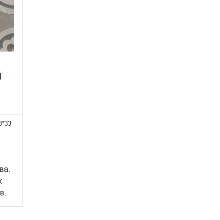
й
3*33
ва.
х
в.