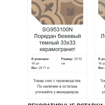
SG953100N
Лоредан бежевый
Л
темный 33x33
керамогранит
В упаковке:
Размер:
33*33
В уп
16 шт
см
16 ш
Вес:
29.71 кг
Вес
Товар снят с производства.
То
По наличию в остатках
уточняйте у менеджеров.
у