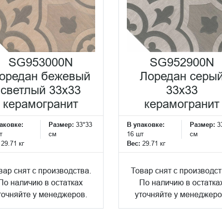
SG953000N
SG952900N
оредан бежевый
Лоредан серы
светлый 33x33
33x33
керамогранит
керамогранит
аковке:
Размер:
33*33
В упаковке:
Размер:
3
т
см
16 шт
см
:
29.71 кг
Вес:
29.71 кг
вар снят с производства.
Товар снят с производст
По наличию в остатках
По наличию в остатка
точняйте у менеджеров.
уточняйте у менеджеро