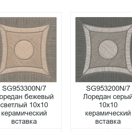
SG953300N/7
SG953200N/7
оредан бежевый
Лоредан серы
светлый 10x10
10x10
керамический
керамический
вставка
вставка