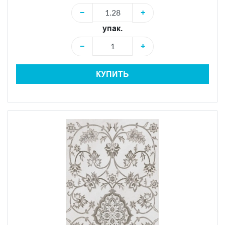
−
+
упак.
−
+
КУПИТЬ