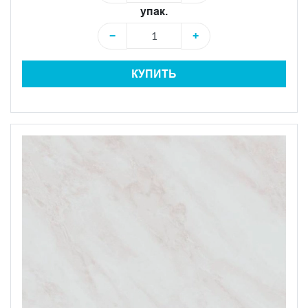
упак.
−
+
КУПИТЬ