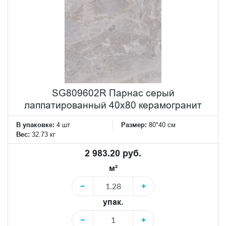
SG809602R Парнас серый
лаппатированный 40x80 керамогранит
В упаковке:
4 шт
Размер:
80*40 см
Вес:
32.73 кг
2 983.20 руб.
м²
−
+
упак.
−
+