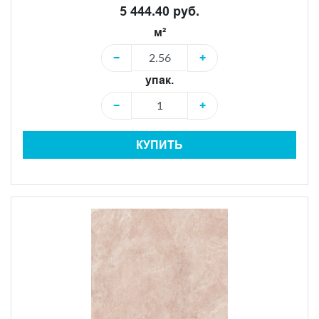
5 444.40 руб.
м²
−
+
упак.
−
+
КУПИТЬ