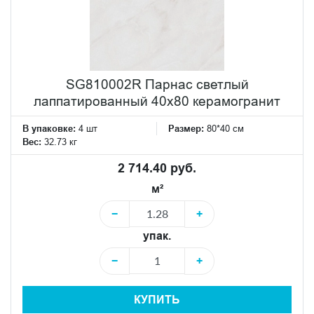
SG810002R Парнас светлый
лаппатированный 40x80 керамогранит
В упаковке:
4 шт
Размер:
80*40 см
Вес:
32.73 кг
2 714.40 руб.
м²
−
+
упак.
−
+
КУПИТЬ