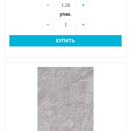
−
+
упак.
−
+
КУПИТЬ