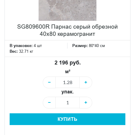
SG809600R Парнас серый обрезной
40x80 керамогранит
В упаковке:
4 шт
Размер:
80*40 см
Вес:
32.71 кг
2 196 руб.
м²
−
+
упак.
−
+
КУПИТЬ