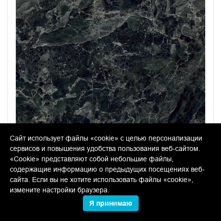
Сайт использует файлы «cookie» с целью персонализации
сервисов и повышения удобства пользования веб-сайтом.
«Cookie» представляют собой небольшие файлы,
содержащие информацию о предыдущих посещениях веб-
сайта. Если вы не хотите использовать файлы «cookie»,
SG841002R Парнас антрацит
измените настройки браузера.
лаппатированный обрезной 80*80
Я принимаю
керамогранит