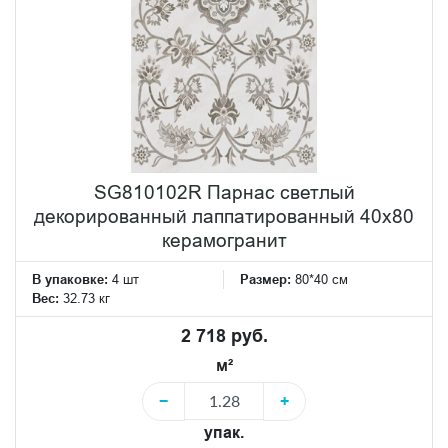
SG810102R Парнас светлый
декорированный лаппатированный 40x80
керамогранит
В упаковке:
4 шт
Размер:
80*40 см
Вес:
32.73 кг
2 718 руб.
м²
−
+
упак.