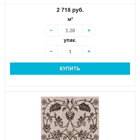
2 718 руб.
м²
−
+
упак.
−
+
КУПИТЬ