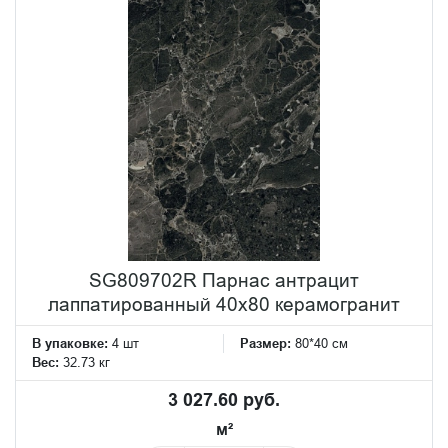
SG809702R Парнас антрацит
лаппатированный 40x80 керамогранит
В упаковке:
4 шт
Размер:
80*40 см
Вес:
32.73 кг
3 027.60 руб.
м²