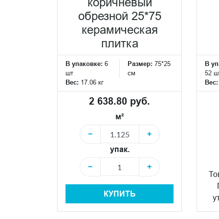
коричневый
обрезной 25*75
керамическая
плитка
В упаковке:
6
Размер:
75*25
В уп
шт
см
52 ш
Вес:
17.06 кг
Вес
2 638.80 руб.
м²
−
+
упак.
−
+
То
КУПИТЬ
у