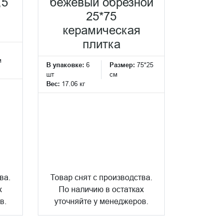
,5
бежевый обрезной
25*75
керамическая
плитка
м
В упаковке:
6
Размер:
75*25
шт
см
Вес:
17.06 кг
ва.
Товар снят с производства.
х
По наличию в остатках
в.
уточняйте у менеджеров.