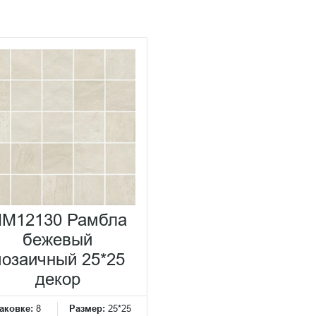
M12130 Рамбла
бежевый
озаичный 25*25
декор
аковке:
8
Размер:
25*25