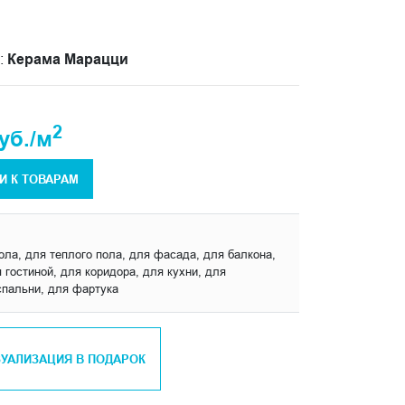
:
Керама Марацци
2
уб./м
И К ТОВАРАМ
ола, для теплого пола, для фасада, для балкона,
 гостиной, для коридора, для кухни, для
спальни, для фартука
ЗУАЛИЗАЦИЯ В ПОДАРОК