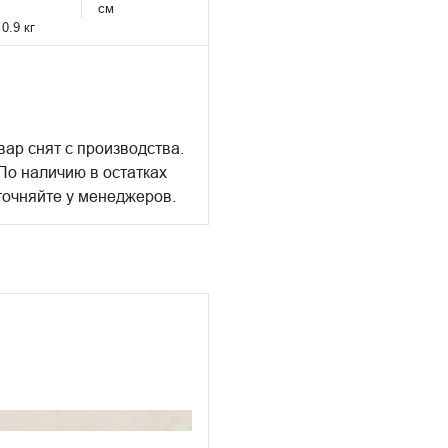
см
:
0.9 кг
вар снят с производства.
По наличию в остатках
точняйте у менеджеров.