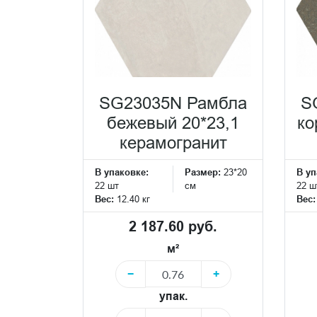
SG23035N Рамбла
S
бежевый 20*23,1
ко
керамогранит
В упаковке:
Размер:
23*20
В уп
22 шт
см
22 ш
Вес:
12.40 кг
Вес
2 187.60 руб.
м²
−
+
упак.