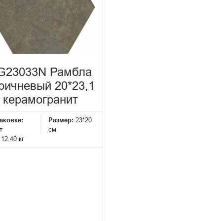
G23033N Рамбла
ричневый 20*23,1
керамогранит
аковке:
Размер:
23*20
т
см
:
12.40 кг