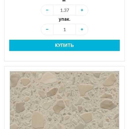
−
+
упак.
−
+
КУПИТЬ