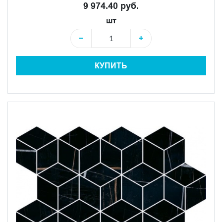
9 974.40 руб.
шт
−
+
КУПИТЬ