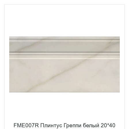
FME007R Плинтус Греппи белый 20*40