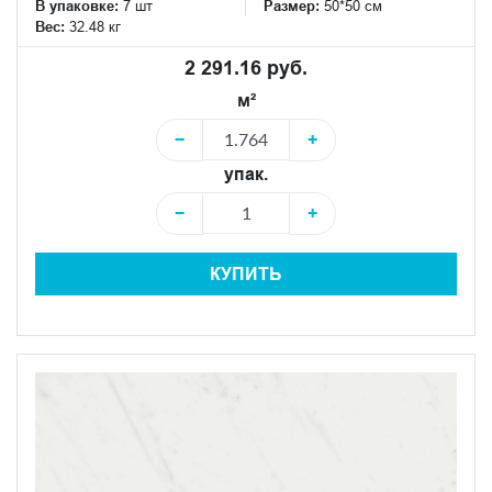
В упаковке:
7 шт
Размер:
50*50 см
Вес:
32.48 кг
2 291.16 руб.
м²
−
+
упак.
−
+
КУПИТЬ