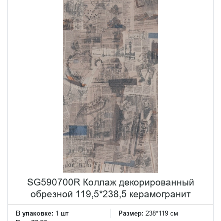
SG590700R Коллаж декорированный
обрезной 119,5*238,5 керамогранит
В упаковке:
1 шт
Размер:
238*119 см