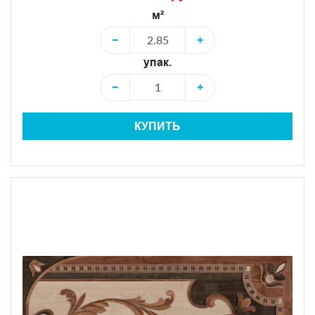
м²
−
+
упак.
−
+
КУПИТЬ