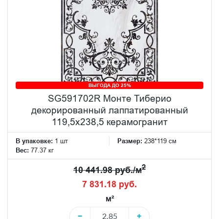
ВЫГОДА ДО 25%
SG591702R Монте Тиберио
декорированный лаппатированный
119,5x238,5 керамогранит
В упаковке:
1 шт
Размер:
238*119 см
Вес:
77.37 кг
2
10 441.98 руб./м
7 831.18 руб.
м²
−
+