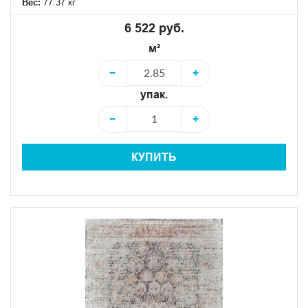
Вес:
77.37 кг
6 522 руб.
м²
−
+
упак.
−
+
КУПИТЬ