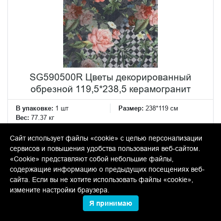
SG590500R Цветы декорированный
обрезной 119,5*238,5 керамогранит
В упаковке:
1 шт
Размер:
238*119 см
Вес:
77.37 кг
Сайт использует файлы «cookie» с целью персонализации
Товар снят с производства. По наличию в остатках
сервисов и повышения удобства пользования веб-сайтом.
уточняйте у менеджеров.
«Cookie» представляют собой небольшие файлы,
содержащие информацию о предыдущих посещениях веб-
сайта. Если вы не хотите использовать файлы «cookie»,
измените настройки браузера.
Я принимаю