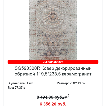
ВЫГОДА ДО 25%
SG590300R Ковер декорированный
обрезной 119,5*238,5 керамогранит
В упаковке:
1 шт
Размер:
238*119 см
Вес:
77.37 кг
2
8 494.86 руб./м
6 356.20 руб.