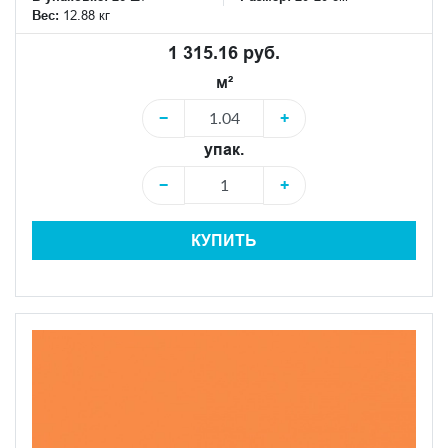
Вес:
12.88 кг
1 315.16 руб.
м²
−
+
упак.
−
+
КУПИТЬ