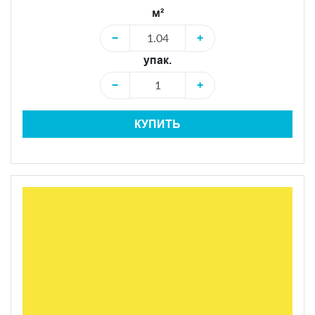
м²
−
+
упак.
−
+
КУПИТЬ