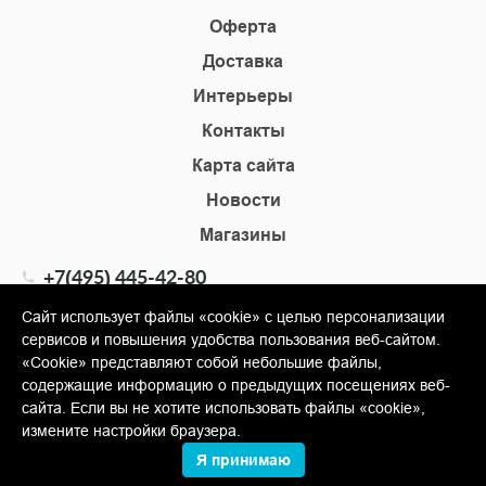
Оферта
Доставка
Интерьеры
Контакты
Карта сайта
Новости
Магазины
+7(495) 445-42-80
+7(905) 555-02-09
Сайт использует файлы «cookie» с целью персонализации
сервисов и повышения удобства пользования веб-сайтом.
info@shopkm.ru
«Cookie» представляют собой небольшие файлы,
содержащие информацию о предыдущих посещениях веб-
© Copyright 2013-2026 KERAMA MARAZZI, ООО «Гамма
сайта. Если вы не хотите использовать файлы «cookie»,
Керамика»
измените настройки браузера.
Я принимаю