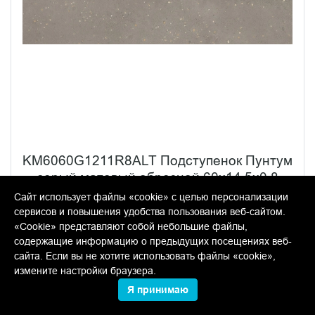
KM6060G1211R8ALT Подступенок Пунтум
серый матовый обрезной 60x14,5x0,8
Сайт использует файлы «cookie» с целью персонализации
В упаковке:
10 шт
Размер:
14*60 см
сервисов и повышения удобства пользования веб-сайтом.
Вес:
1.47 кг
«Cookie» представляют собой небольшие файлы,
содержащие информацию о предыдущих посещениях веб-
311.10 руб.
сайта. Если вы не хотите использовать файлы «cookie»,
шт
измените настройки браузера.
−
+
Я принимаю