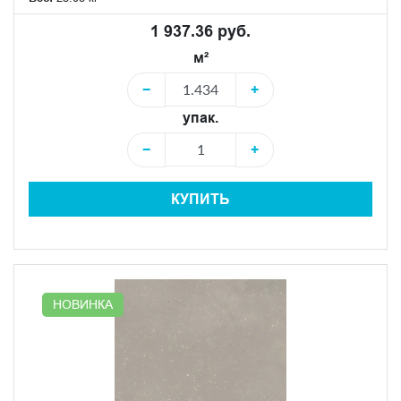
1 937.36 руб.
м²
−
+
упак.
−
+
КУПИТЬ
НОВИНКА