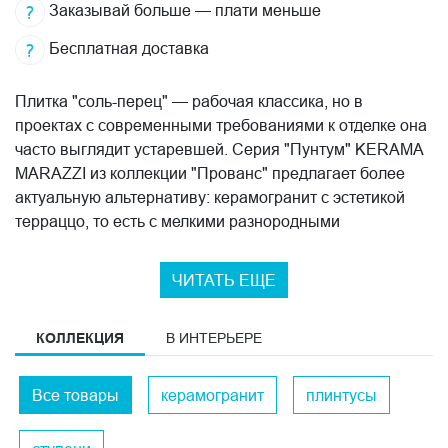
Заказывай больше — плати меньше
Бесплатная доставка
Плитка "соль-перец" — рабочая классика, но в
проектах с современными требованиями к отделке она
часто выглядит устаревшей. Серия "Пунтум" KERAMA
MARAZZI из коллекции "Прованс" предлагает более
актуальную альтернативу: керамогранит с эстетикой
терраццо, то есть с мелкими разнородными
вкраплениями по всей поверхности. Этот рисунок
появился еще в античной Греции и остается
ЧИТАТЬ ЕЩЕ
востребованным по сей день — в современных
интерьерах терраццо переживает очевидный подъём.
КОЛЛЕКЦИЯ
В ИНТЕРЬЕРЕ
Поверхность у "Пунтума" гладкая и глазурованная, что
отличает его от классического полированного терраццо
с более фактурным финишем.
Все товары
керамогранит
плинтусы
Толщина материала — 8 мм, что позволяет