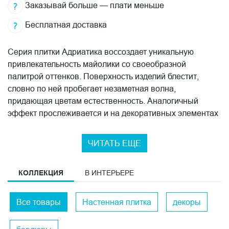
Заказывай больше — плати меньше
Бесплатная доставка
Серия плитки Адриатика воссоздает уникальную
привлекательность майолики со своеобразной
палитрой оттенков. Поверхность изделий блестит,
словно по ней пробегает незаметная волна,
придающая цветам естественность. Аналогичный
эффект прослеживается и на декоративных элементах
этой коллекции, украшенных нежным буранским
кружевом. Глянцевая плитка формата 20x20 см для
ЧИТАТЬ ЕЩЕ
стен всегда пользовалась большой популярностью, в
том числе и в качестве отделки кухонных фартуков.
КОЛЛЕКЦИЯ
В ИНТЕРЬЕРЕ
Эффект майолики и наличие нескольких глянцевых
декоров, поверхность которых напоминает узор,
созданный капельками воды, добавляет интерьеру
Все товары
Настенная плитка
декоры
венецианского колорита. В этом водяном кружеве
можно также заметить флористические мотивы,