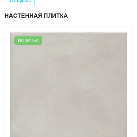
бордюры
переливающиеся в лучах света. Серия включает в себя
изделия серого, бежевого, зеленого и голубого цветов.
НАСТЕННАЯ ПЛИТКА
Плитка изготовлена из высококачественной керамики и
подходит для использования в ванной комнате или для
отделки стен внутри помещений. Глянцевая
поверхность и причудливые рисунки создают особую
НОВИНКА
атмосферу в интерьере, придают ему тонкие,
элегантные штрихи и великолепно вписываются в
различные стили декора.