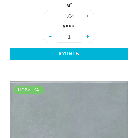
м²
−
+
упак.
−
+
КУПИТЬ
НОВИНКА